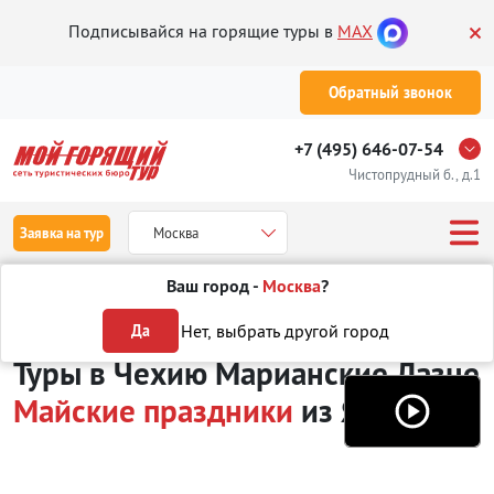
Подписывайся на горящие туры в
MAX
Обратный звонок
+7 (495) 646-07-54
Чистопрудный б., д.1
Заявка на тур
Москва
Ваш город -
Москва
?
Туры из Якутска
Отдых в Чехии
Марианские Лазне
Туры на Ма
Нет, выбрать другой город
Да
Туры в Чехию Марианские Лазне
Майские праздники
из Якутска