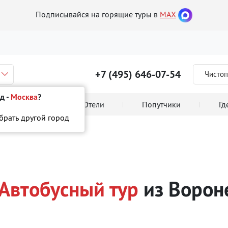
Подписывайся на горящие туры в
MAX
+7 (495) 646-07-54
Чистоп
д -
Москва
?
 тура онлайн
Отели
Попутчики
Гд
ыбрать другой город
сный тур
Автобусный тур
из Ворон