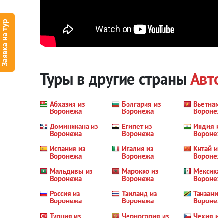
Заявка на тур
Туры в другие страны
Авт
Абхазия из
Болгария из
Вьетна
Воронежа
Воронежа
Вороне
Доминикана из
Египет из
Индия 
Воронежа
Воронежа
Вороне
Испания из
Италия из
Китай и
Воронежа
Воронежа
Вороне
Мальдивы из
Марокко из
Мексик
Воронежа
Воронежа
Вороне
Россия из
Таиланд из
Танзани
Воронежа
Воронежа
Вороне
Турция из
Черногория из
Чехия 