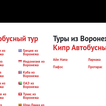
обусный тур
Туры из Вороне
Кипр
Автобусны
м из
Греция из
жа
Воронежа
Айя Напа
Ларнака
из
Индонезия из
жа
Воронежа
Пафос
Протарас
з
Куба из
жа
Воронежа
а из
ОАЭ из
жа
Воронежа
я из
Тунис из
жа
Воронежа
из
Шри-Ланка из