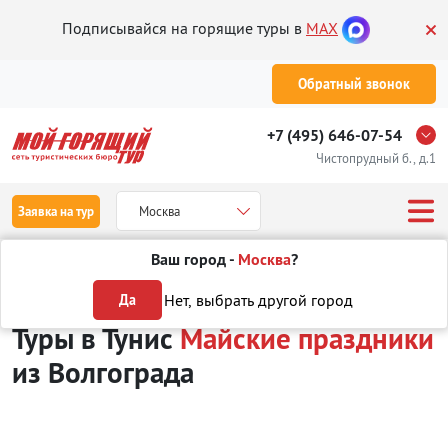
Подписывайся на горящие туры в
MAX
Обратный звонок
+7 (495) 646-07-54
Чистопрудный б., д.1
Заявка на тур
Москва
Ваш город -
Москва
?
Туры из Волгограда
Отдых в Тунисе
Туры на Майские праздники
Нет, выбрать другой город
Да
Туры в Тунис
Майские праздники
из Волгограда