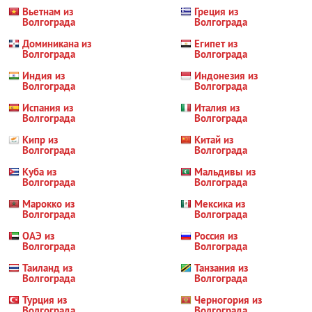
Вьетнам из
Греция из
Волгограда
Волгограда
Доминикана из
Египет из
Волгограда
Волгограда
Индия из
Индонезия из
Волгограда
Волгограда
Испания из
Италия из
Волгограда
Волгограда
Кипр из
Китай из
Волгограда
Волгограда
Куба из
Мальдивы из
Волгограда
Волгограда
Марокко из
Мексика из
Волгограда
Волгограда
ОАЭ из
Россия из
Волгограда
Волгограда
Таиланд из
Танзания из
Волгограда
Волгограда
Турция из
Черногория из
Волгограда
Волгограда