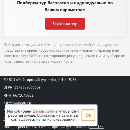
Подберем тур бесплатно и индивидуально по
Вашим параметрам
Заявка на тур
Любая информация на сайте - цены, описание отелей, стран, курортов
представлена ориентировочно, носит ознакомительный характер и не
является офертой. Взята со сторонних ресурсов, в связи с чем, турбюро не
несет ответственность за ее корректность.
© ООО «Мой горящий тур - Екб», 2010 - 2026
ОГРН: 1176658066309
ИНН: 6671075862
nsk@moihottur.ru
Пользовательское соглашение
Мы собираем
файлы cookie
, чтобы сайт
Ок
работал лучше. Оставаясь на сайте, вы
Стандартный договор на турпродукт
соглашаетесь на их использование.
Номер в реестре ООО «Мой горящий тур - Екб»: РТА
0002133