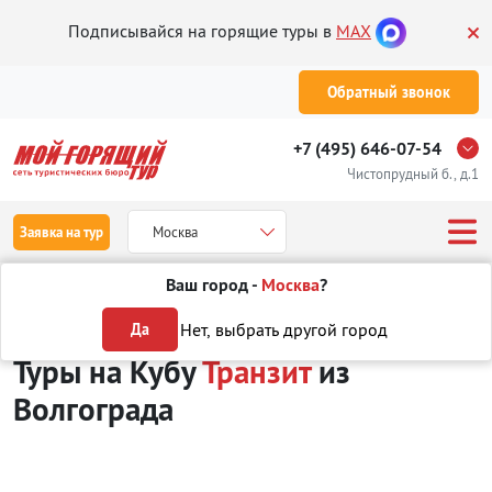
Подписывайся на горящие туры в
MAX
Обратный звонок
+7 (495) 646-07-54
Чистопрудный б., д.1
Заявка на тур
Москва
Ваш город -
Москва
?
Туры из Волгограда
Отдых на Кубе
Транзит
Нет, выбрать другой город
Да
Туры на Кубу
Транзит
из
Волгограда