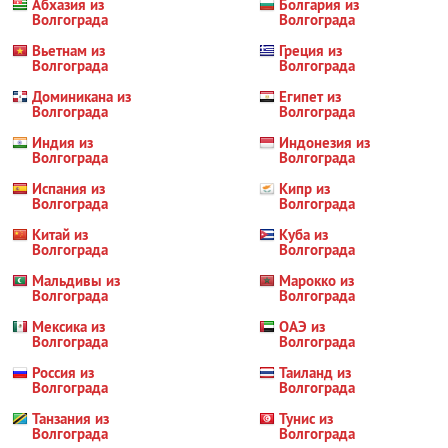
Абхазия из
Болгария из
Волгограда
Волгограда
Вьетнам из
Греция из
Волгограда
Волгограда
Доминикана из
Египет из
Волгограда
Волгограда
Индия из
Индонезия из
Волгограда
Волгограда
Испания из
Кипр из
Волгограда
Волгограда
Китай из
Куба из
Волгограда
Волгограда
Мальдивы из
Марокко из
Волгограда
Волгограда
Мексика из
ОАЭ из
Волгограда
Волгограда
Россия из
Таиланд из
Волгограда
Волгограда
Танзания из
Тунис из
Волгограда
Волгограда