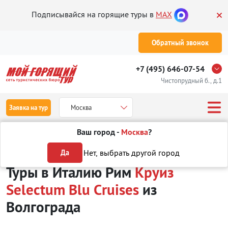
Подписывайся на горящие туры в
MAX
Обратный звонок
+7 (495) 646-07-54
Чистопрудный б., д.1
Заявка на тур
Москва
Ваш город -
Москва
?
Туры из Волгограда
Отдых в Италии
Рим
Круиз Selectum Blu C
Нет, выбрать другой город
Да
Туры в Италию Рим
Круиз
Selectum Blu Cruises
из
Волгограда