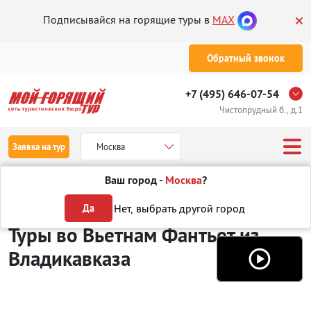
Подписывайся на горящие туры в
MAX
Обратный звонок
+7 (495) 646-07-54
Чистопрудный б., д.1
Заявка на тур
Москва
Ваш город -
Москва
?
Туры из Владикавказа
Отдых во Вьетнаме
Фантхиет
Нет, выбрать другой город
Да
Туры во Вьетнам Фантьет
из
Владикавказа