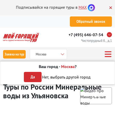
Подписывайся на горящие туры в
MAX
Обратный звонок
+7 (495) 646-07-54
Чистопрудный б., д.1
Заявка на тур
Москва
Ваш город -
Москва
?
Туры из Ульяновска
Отдых в России
Минеральные воды
Нет, выбрать другой город
Да
Туры по России Минеральные
воды
из Ульяновска