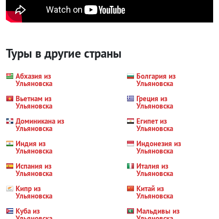
Туры в другие страны
Абхазия из
Болгария из
Ульяновска
Ульяновска
Вьетнам из
Греция из
Ульяновска
Ульяновска
Доминикана из
Египет из
Ульяновска
Ульяновска
Индия из
Индонезия из
Ульяновска
Ульяновска
Испания из
Италия из
Ульяновска
Ульяновска
Кипр из
Китай из
Ульяновска
Ульяновска
Куба из
Мальдивы из
Ульяновска
Ульяновска