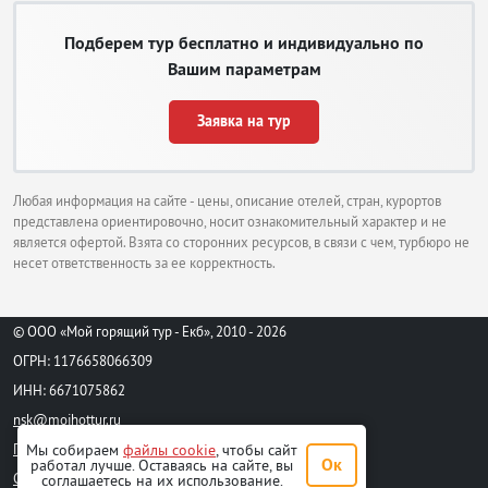
Подберем тур бесплатно и индивидуально по
Вашим параметрам
Заявка на тур
Любая информация на сайте - цены, описание отелей, стран, курортов
представлена ориентировочно, носит ознакомительный характер и не
является офертой. Взята со сторонних ресурсов, в связи с чем, турбюро не
несет ответственность за ее корректность.
© ООО «Мой горящий тур - Екб», 2010 - 2026
ОГРН: 1176658066309
ИНН: 6671075862
nsk@moihottur.ru
Пользовательское соглашение
Мы собираем
файлы cookie
, чтобы сайт
Ок
работал лучше. Оставаясь на сайте, вы
Стандартный договор на турпродукт
соглашаетесь на их использование.