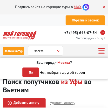
Подписывайся на горящие туры в
MAX
Обратный звонок
+7 (495) 646-07-54
Чистопрудный б., д.1
Заявка на тур
Москва
Ваш город -
Москва
?
Туры
Поиск попутчиков
из Уфы
во Вьетнам
Нет, выбрать другой город
Да
Поиск попутчиков
из Уфы
во
Вьетнам
Удалить анкету
Добавить анкету