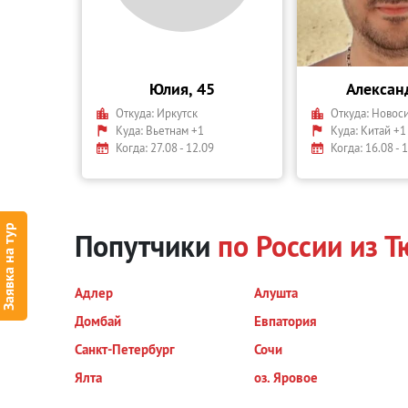
Юлия, 45
Алексан
Откуда:
Иркутск
Откуда:
Новос
Куда:
Вьетнам +1
Куда:
Китай +1
Когда: 27.08 - 12.09
Когда: 16.08 - 
Заявка на тур
Попутчики
по России из 
Адлер
Алушта
Домбай
Евпатория
Санкт-Петербург
Сочи
Ялта
оз. Яровое