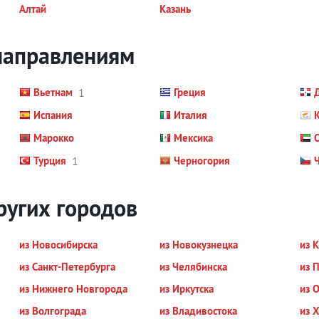
Алтай
Казань
направлениям
Вьетнам
1
Греция
Испания
Италия
Марокко
Мексика
Турция
1
Черногория
ругих городов
из Новосибирска
из Новокузнецка
из 
из Санкт-Петербурга
из Челябинска
из 
из Нижнего Новгорода
из Иркутска
из 
из Волгограда
из Владивостока
из 