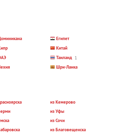
Доминикана
Египет
Кипр
Китай
ОАЭ
Таиланд
1
Чехия
Шри-Ланка
Красноярска
из Кемерово
Перми
из Уфы
Омска
из Сочи
Хабаровска
из Благовещенска