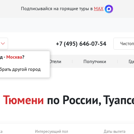
Подписывайся на горящие туры в
MAX
+7 (495) 646-07-54
Чистоп
д -
Москва
?
 тура онлайн
Отели
Попутчики
Гд
ыбрать другой город
Туапсе
з Тюмени
по России, Туапс
ха
Интересующий пол
Даты вылета