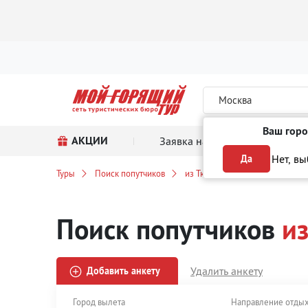
Москва
Ваш горо
АКЦИИ
Заявка на тур
Поиск
Нет, в
Да
Туры
Поиск попутчиков
из Тюмени
по России
Поиск попутчиков
и
Удалить анкету
Добавить анкету
Город вылета
Направление отды