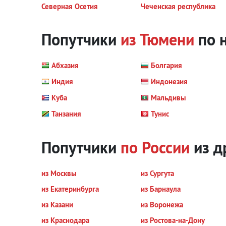
Северная Осетия
Чеченская республика
Попутчики
из Тюмени
по 
Абхазия
Болгария
Индия
Индонезия
Куба
Мальдивы
Танзания
Тунис
Попутчики
по России
из д
из Москвы
из Сургута
из Екатеринбурга
из Барнаула
из Казани
из Воронежа
из Краснодара
из Ростова-на-Дону