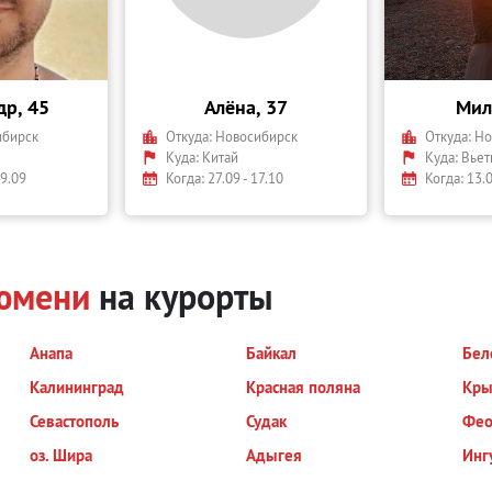
др, 45
Алёна, 37
Мил
ибирск
Откуда:
Новосибирск
Откуда:
Но
Куда:
Китай
Куда:
Вьет
19.09
Когда: 27.09 - 17.10
Когда: 13.0
Тюмени
на курорты
Анапа
Байкал
Бел
Калининград
Красная поляна
Кр
Севастополь
Судак
Фео
оз. Шира
Адыгея
Инг