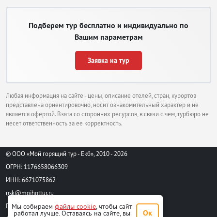
Подберем тур бесплатно и индивидуально по
Вашим параметрам
Заявка на тур
Любая информация на сайте - цены, описание отелей, стран, курортов
представлена ориентировочно, носит ознакомительный характер и не
является офертой. Взята со сторонних ресурсов, в связи с чем, турбюро не
несет ответственность за ее корректность.
© ООО «Мой горящий тур - Екб», 2010 - 2026
ОГРН: 1176658066309
ИНН: 6671075862
nsk@moihottur.ru
Пользовательское соглашение
Мы собираем
файлы cookie
, чтобы сайт
Ок
работал лучше. Оставаясь на сайте, вы