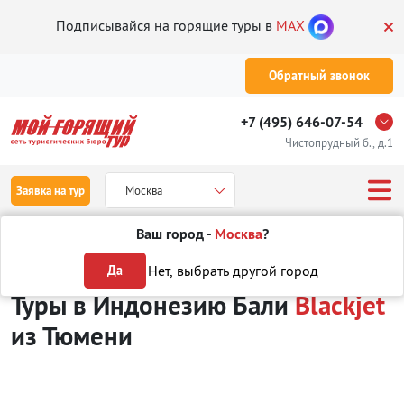
Подписывайся на горящие туры в
MAX
Обратный звонок
+7 (495) 646-07-54
Чистопрудный б., д.1
Заявка на тур
Москва
Ваш город -
Москва
?
Туры из Тюмени
Отдых в Индонезии
о. Бали
Blackjet
Нет, выбрать другой город
Да
Туры в Индонезию Бали
Blackjet
из Тюмени