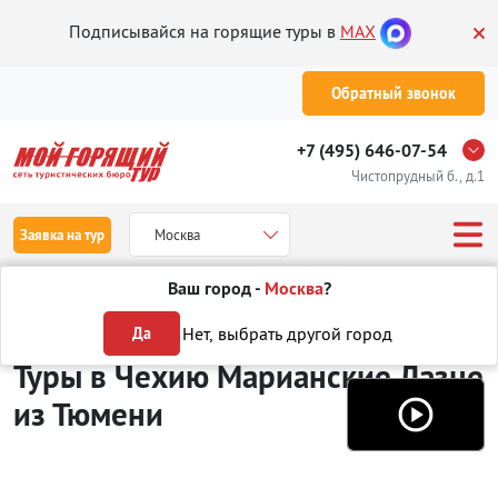
Подписывайся на горящие туры в
MAX
Обратный звонок
+7 (495) 646-07-54
Чистопрудный б., д.1
Заявка на тур
Москва
Ваш город -
Москва
?
Туры из Тюмени
Отдых в Чехии
Марианские Лазне
Нет, выбрать другой город
Да
Туры в Чехию Марианские Лазне
из Тюмени