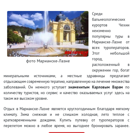
Среди
бальнеологических
курортов Чехии
неизменно
популярны туры в
Марианске-Лазне от
всех туроператоров.
Этот небольшой
город,
фото Марианске-Лазне
расположенный в
окружении гор, богат
минеральными источниками, а местные здравницы предлагают
отдыхающим современную терапию, направленную на лечение множества
заболеваний. Он немного уступает
знаменитым Карловым Варам
по
количеству туристов, но сервис и качество оказываемых услуг здесь на
таком же высоком уровне.
Отдых в Марианске-Лазне является круглогодичным благодаря мягкому
климату. Зима снежная и не слишком холодная, лето теплое с
кратковременными дождями. Купить путевку от туроператоров с
перелетом можно в любое время, но выгоднее бронировать заранее.
Несмотря на компактность города продвигаться по нему только пешком не