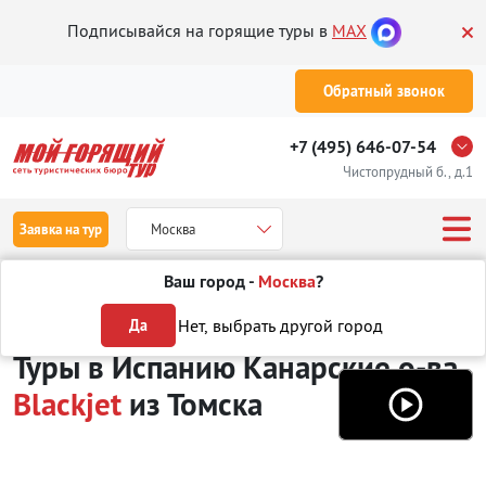
Подписывайся на горящие туры в
MAX
Обратный звонок
+7 (495) 646-07-54
Чистопрудный б., д.1
Заявка на тур
Москва
Ваш город -
Москва
?
Туры из Томска
Отдых в Испании
Канарские о-ва
Blackjet
Нет, выбрать другой город
Да
Туры в Испанию Канарские о-ва
Blackjet
из Томска