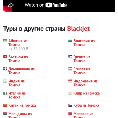
Туры в другие страны
Blackjet
Абхазия из
Болгария из
Томска
Томска
от 32 200 Р
Вьетнам из
Греция из
Томска
Томска
Доминикана из
Египет из
Томска
Томска
Индия из
Индонезия из
Томска
Томска
Италия из
Кипр из Томска
Томска
Китай из Томска
Куба из Томска
Мальдивы из
Марокко из
Томска
Томска