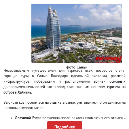
фото Саньи
Незабываемым путешествием для туристов всех возрастов станут
горящие туры в Санью. Благодаря идеальной экологии, развитой
инфраструктуре, побережьям и расположению вблизи основных
достопримечательностей этот город стал главным центром туризма на
острове Хайнань
.
Выбирая где поселиться на отдыхе в Санье, учитывайте, что он делится на
несколько курортных зон:
Дадунхай
. Бухта популярна среди поклонников активного отдыха и
веселой ночной жизни. На пляжах практически нет пальм, всегда
Подробнее
очень оживленная атмосфера и много навязчивых торговцев