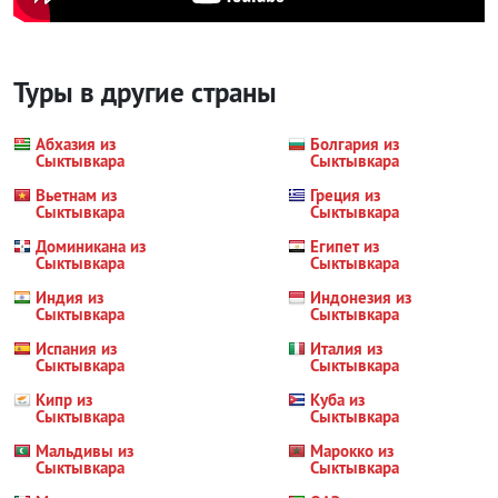
Туры в другие страны
Абхазия из
Болгария из
Сыктывкара
Сыктывкара
Вьетнам из
Греция из
Сыктывкара
Сыктывкара
Доминикана из
Египет из
Сыктывкара
Сыктывкара
Индия из
Индонезия из
Сыктывкара
Сыктывкара
Испания из
Италия из
Сыктывкара
Сыктывкара
Кипр из
Куба из
Сыктывкара
Сыктывкара
Мальдивы из
Марокко из
Сыктывкара
Сыктывкара