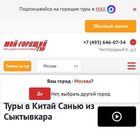
Подписывайся на горящие туры в
MAX
Обратный звонок
+7 (495) 646-07-54
Чистопрудный б., д.1
Заявка на тур
Москва
Ваш город -
Москва
?
Туры из Сыктывкара
Отдых в Китае
Санья
Нет, выбрать другой город
Да
Туры в Китай Санью
из
Сыктывкара