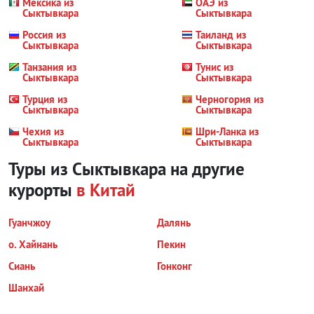
Мексика из
ОАЭ из
Сыктывкара
Сыктывкара
Россия из
Таиланд из
Сыктывкара
Сыктывкара
Танзания из
Тунис из
Сыктывкара
Сыктывкара
Турция из
Черногория из
Сыктывкара
Сыктывкара
Чехия из
Шри-Ланка из
Сыктывкара
Сыктывкара
Туры из Сыктывкара на другие
курорты
в Китай
Гуанчжоу
Далянь
о. Хайнань
Пекин
Сиань
Гонконг
Шанхай