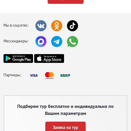
сувенирами, жемчугом и фруктами.
Саньяван
. Расположен недалеко от аэропорта и имеет самую
протяженную береговую линию. Все гостиницы находятся через
дорогу от моря. Пляжная линия оборудована лежаками и
Мы в соцсетях:
зонтиками, среди которых есть как платные, так и бесплатные.
Ялунвань
. Самый респектабельный район, где расположены только
дорогие и фешенебельные отели, виллы и частные апартаменты.
Мессенджеры:
Местные пляжи словно сошли с открыток.
Хайтанвань
. Новая туристическая зона, где еще идет активная
застройка, но уже рады гостям. Это идеальное место для
поклонников дайвинга и безмятежного отдыха.
Партнеры:
Подберем тур бесплатно и индивидуально по
Вашим параметрам
Заявка на тур