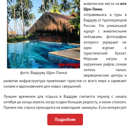
живописное место на
юге
Шри-Ланки
,
отправившись в туры в
Ваддуву от туроператоров
России. Это уникальный
курорт с живописными
пейзажами, фотографии
которого украшают не
один журнал и
туристический буклет.
Морская лагуна в
окружении рифов, сочная
зелень пальм,
фото Ваддуву Шри-Ланка
аюрведические центры и
развитая инфраструктура привлекают туристов со всего мира и заряжают
силами и вдохновением для новых свершений.
Лучшим временем для отдыха в Ваддуве считается период с начала
октября до конца апреля, когда осадки большая редкость, а океан спокоен.
Причем пик спроса приходится на новогодние каникулы. Если интересуют
эти даты, то путевки с перелетом нужно бронировать заранее.
Подробнее