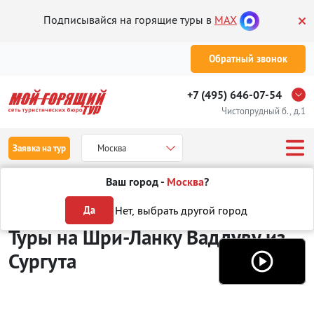
Подписывайся на горящие туры в
MAX
Обратный звонок
+7 (495) 646-07-54
Чистопрудный б., д.1
Заявка на тур
Москва
Ваш город -
Москва
?
Туры из Сургута
Отдых на Шри-Ланке
Ваддува
Нет, выбрать другой город
Да
Туры на Шри-Ланку Ваддуву
из
Сургута