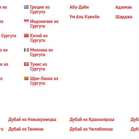
м из
Греция из
Абу-Даби
Аджман
Сургута
Ум Аль Кувейн
Шарджа
из
Индонезия из
Сургута
 Сургута
Китай из
Сургута
о из
Мексика из
Сургута
я из
Тунис из
Сургута
из
Шри-Ланка из
Сургута
Дубай из Новокузнецка
Дубай из Красноярска
Дуб
га
Дубай из Тюмени
Дубай из Челябинска
Дуб