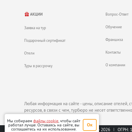
Великолепная мечеть Джумейра, посещение разрешено аб
Исторический музей.
Старый город.
Вопрос-Ответ
АКЦИИ
Музей женщин, знакомящий с культурой и ролью слабого 
Обучение
Заявка на тур
Франшиза
Подарочный сертификат
Контакты
Отели
О компании
Туры в рассрочку
Любая информация на сайте - цены, описание отелей, с
ресурсов, в связи с чем, турбюро не несет ответственно
Мы собираем
файлы cookie
, чтобы сайт
Ок
работал лучше. Оставаясь на сайте, вы
соглашаетесь на их использование.
© ООО «Мой горящий тур - Екб», 2010 - 2026
ОГРН: 