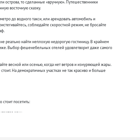
если острова, то сделанные «вручную». Путешественники
нную восточную сказку.
етро до водного такси, или арендовать автомобиль и
истегивайтесь, соблюдайте скоростной режим, не бросайте
аф.
лне реально найти неплохую недорогую гостиницу. В крайнем
 ниже. Выбор фешенебельных отелей удовлетворит даже самого
йте весной или осенью, когда нет ветров и изнуряющей жары.
стоит. На демократичных участках не так красиво и больше
 стоит посетить:
игаются огни.