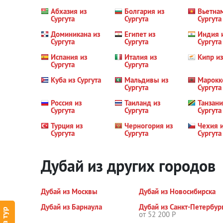
Абхазия из
Болгария из
Вьетна
Сургута
Сургута
Сургута
Доминикана из
Египет из
Индия 
Сургута
Сургута
Сургута
Испания из
Италия из
Кипр из
Сургута
Сургута
Куба из Сургута
Мальдивы из
Марокк
Сургута
Сургута
Россия из
Таиланд из
Танзани
Сургута
Сургута
Сургута
Турция из
Черногория из
Чехия 
Сургута
Сургута
Сургута
Дубай из других городов
Дубай из Москвы
Дубай из Новосибирска
Дубай из Барнаула
Дубай из Санкт-Петербур
от 52 200 Р