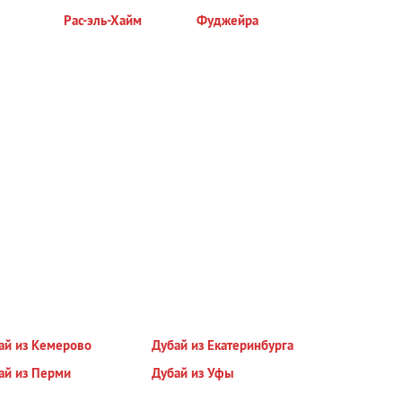
Рас-эль-Хайм
Фуджейра
ай из Кемерово
Дубай из Екатеринбурга
ай из Перми
Дубай из Уфы