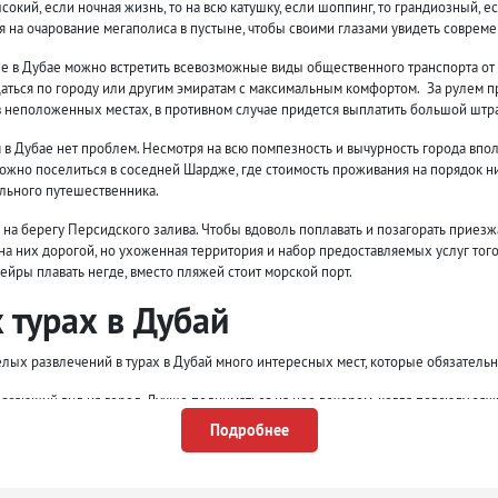
сокий, если ночная жизнь, то на всю катушку, если шоппинг, то грандиозный, 
я на очарование мегаполиса в пустыне, чтобы своими глазами увидеть совреме
е в Дубае можно встретить всевозможные виды общественного транспорта от м
ться по городу или другим эмиратам с максимальным комфортом. За рулем пр
 неположенных местах, в противном случае придется выплатить большой штр
 в Дубае нет проблем. Несмотря на всю помпезность и вычурность города впо
можно поселиться в соседней Шардже, где стоимость проживания на порядок
льного путешественника.
а берегу Персидского залива. Чтобы вдоволь поплавать и позагорать приезжа
а них дорогой, но ухоженная территория и набор предоставляемых услуг того 
йры плавать негде, вместо пляжей стоит морской порт.
 турах в Дубай
х развлечений в турах в Дубай много интересных мест, которые обязательно
сающий вид на город. Лучше подниматься на нее вечером, когда повсюду заж
Подробнее