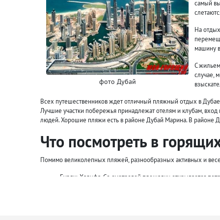
самый вы
слетаютс
На отдых
перемеща
машину в
С жильем
случае, 
фото Дубай
взыскате
Всех путешественников ждет отличный пляжный отдых в Дубае н
Лучшие участки побережья принадлежат отелям и клубам, вход н
людей. Хорошие пляжи есть в районе Дубай Марина. В районе Де
Что посмотреть в горящих
Помимо великолепных пляжей, разнообразных активных и веселы
Бурдж-Халифа. Со смотровой площадки открывается потря
Шоу фонтанов.
Молл с огромным океанариумом.
Остров Пальма.
Марина Дубая.