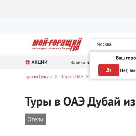
Москва
Ваш горо
АКЦИИ
Заявка на тур
Поиск
Нет, в
Да
Туры из Сургута
Отдых в ОАЭ
Дубай
Туры в ОАЭ Дубай
из
Отели