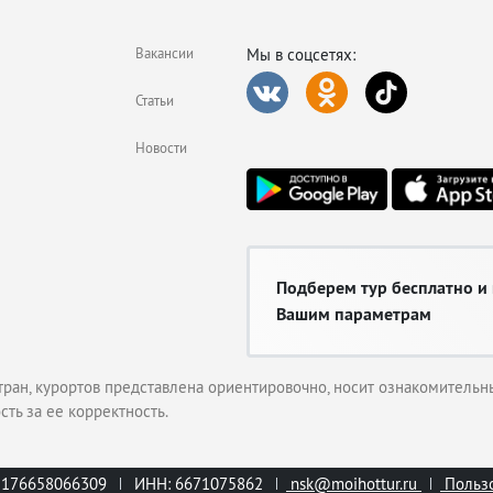
солютно всем в четверг и воскресенье, при условии подходящей одежды (ее 
Вакансии
Мы в соцсетях:
пола в стране.
Статьи
Новости
Подберем тур бесплатно и
Вашим параметрам
тран, курортов представлена ориентировочно, носит ознакомительны
сть за ее корректность.
1176658066309
ИНН: 6671075862
nsk@moihottur.ru
Пользо