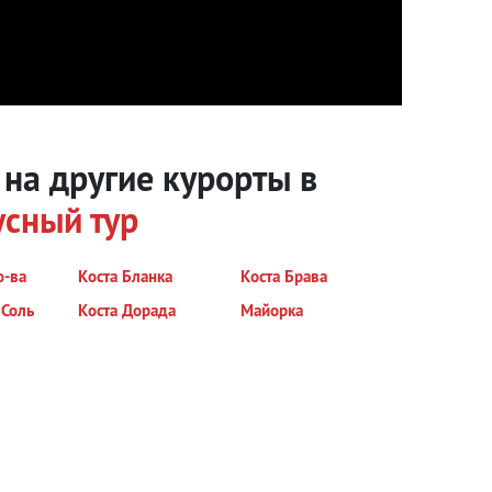
а на другие курорты
в
сный тур
о-ва
Коста Бланка
Коста Брава
 Соль
Коста Дорада
Майорка