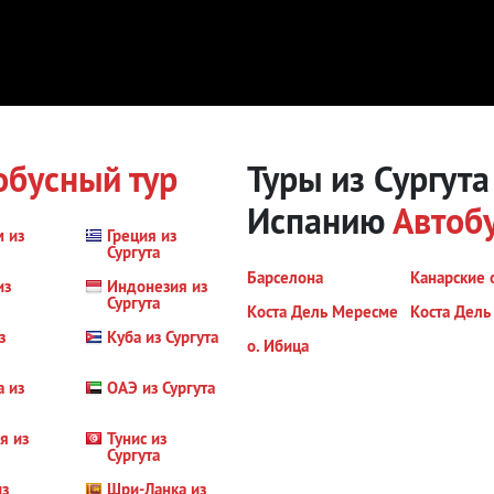
обусный тур
Туры из Сургут
Испанию
Автобу
м из
Греция из
Сургута
Барселона
Канарские 
из
Индонезия из
Сургута
Коста Дель Мересме
Коста Дель
з
Куба из Сургута
о. Ибица
а из
ОАЭ из Сургута
я из
Тунис из
Сургута
из
Шри-Ланка из