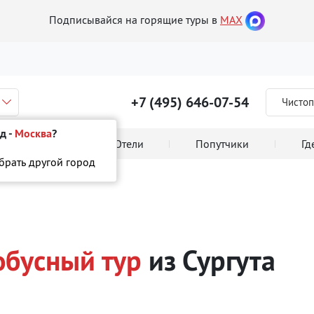
Подписывайся на горящие туры в
MAX
+7 (495) 646-07-54
Чистоп
д -
Москва
?
 тура онлайн
Отели
Попутчики
Гд
ыбрать другой город
обусный тур
из Сургута