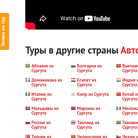
Заявка на тур
Туры в другие страны
Авт
Абхазия из
Болгария из
Вьетна
Сургута
Сургута
Сургута
Доминикана из
Египет из
Индия 
Сургута
Сургута
Сургута
Италия из
Кипр из Сургута
Китай и
Сургута
Сургута
Мальдивы из
Марокко из
Мексик
Сургута
Сургута
Сургута
Россия из
Таиланд из
Танзани
Сургута
Сургута
Сургута
Турция из
Черногория из
Чехия 