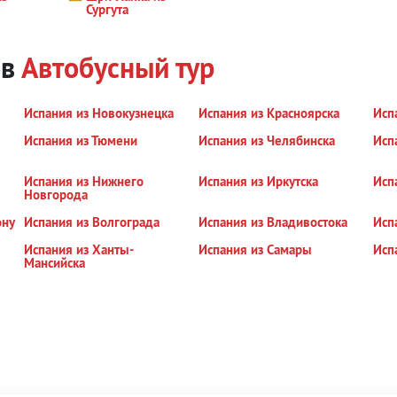
Сургута
ов
Автобусный тур
Испания из Новокузнецка
Испания из Красноярска
Исп
Испания из Тюмени
Испания из Челябинска
Исп
Испания из Нижнего
Испания из Иркутска
Исп
Новгорода
ону
Испания из Волгограда
Испания из Владивостока
Исп
Испания из Ханты-
Испания из Самары
Исп
Мансийска