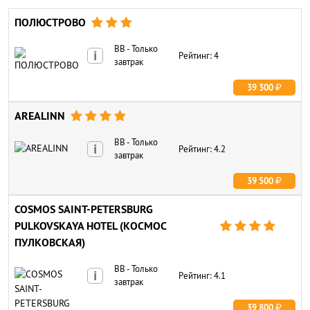
ПОЛЮСТРОВО



BB - Только
i
Рейтинг: 4
завтрак
39 300
AREALINN




BB - Только
i
Рейтинг: 4.2
завтрак
39 500
COSMOS SAINT-PETERSBURG
PULKOVSKAYA HOTEL (КОСМОС




ПУЛКОВСКАЯ)
BB - Только
i
Рейтинг: 4.1
завтрак
39 800