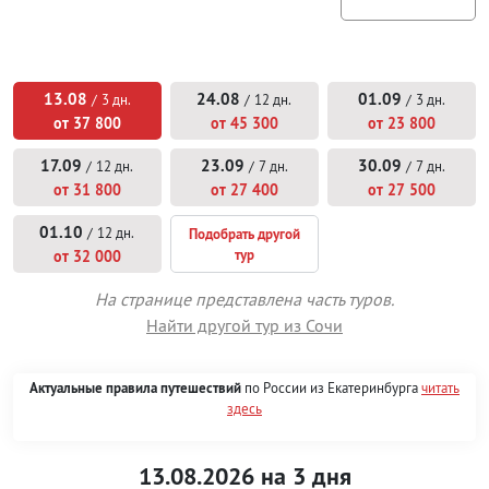
13.08
24.08
01.09
/
3 дн.
/
12 дн.
/
3 дн.
от 37 800
от 45 300
от 23 800
17.09
23.09
30.09
/
12 дн.
/
7 дн.
/
7 дн.
от 31 800
от 27 400
от 27 500
01.10
/
12 дн.
Подобрать другой
тур
от 32 000
На странице представлена часть туров.
Найти другой тур из Сочи
Актуальные правила путешествий
по России из Екатеринбурга
читать
здесь
13.08.2026 на 3 дня