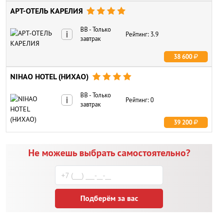
АРТ-ОТЕЛЬ КАРЕЛИЯ




BB - Только
i
Рейтинг: 3.9
завтрак
38 600
NIHAO HOTEL (НИХАО)




BB - Только
i
Рейтинг: 0
завтрак
39 200
Не можешь выбрать самостоятельно?
Подберём за вас