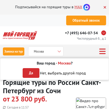
Подписывайся на горящие туры в
MAX
Обратный звонок
+7 (495) 646-07-54
Чистопрудный б., д.1
Заявка на тур
Москва
Ваш город -
Москва
?
Туры из Сочи
Отдых в России
Санкт-Петербург
Нет, выбрать другой город
Да
Горящие туры по России Санкт-
Петербург
из Сочи
от 23 800 руб.
Сегодня в
11:57