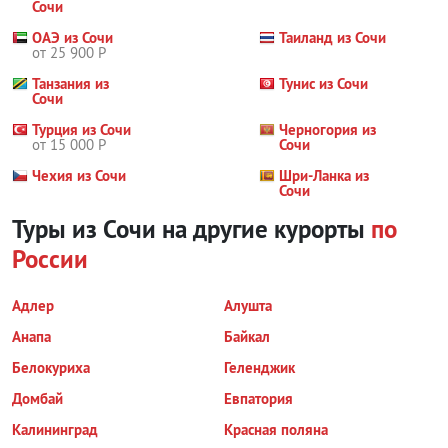
Сочи
ОАЭ из Сочи
Таиланд из Сочи
от 25 900 Р
Танзания из
Тунис из Сочи
Сочи
Турция из Сочи
Черногория из
от 15 000 Р
Сочи
Чехия из Сочи
Шри-Ланка из
Сочи
Туры из Сочи на другие курорты
по
России
Адлер
Алушта
Анапа
Байкал
Белокуриха
Геленджик
Домбай
Евпатория
Калининград
Красная поляна