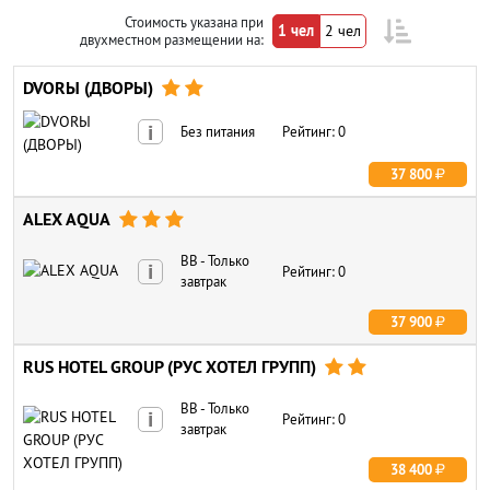
Стоимость указана при
1 чел
2 чел
двухместном размещении на:
DVORЫ (ДВОРЫ)


i
Без питания
Рейтинг: 0
37 800
ALEX AQUA



BB - Только
i
Рейтинг: 0
завтрак
37 900
RUS HOTEL GROUP (РУС ХОТЕЛ ГРУПП)


BB - Только
i
Рейтинг: 0
завтрак
38 400