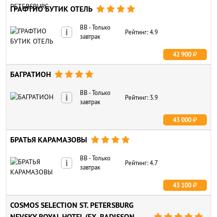
ГРАФТИО БУТИК ОТЕЛЬ




BB - Только
i
Рейтинг: 4.9
завтрак
42 900
БАГРАТИОН




BB - Только
i
Рейтинг: 3.9
завтрак
43 000
БРАТЬЯ КАРАМАЗОВЫ




BB - Только
i
Рейтинг: 4.7
завтрак
43 100
COSMOS SELECTION ST. PETERSBURG
NEVSKY ROYAL HOTEL (EX. RADISSON