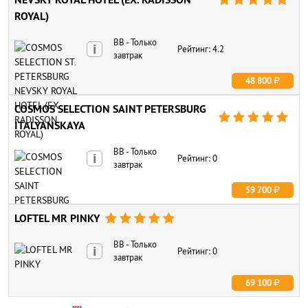





ROYAL)
BB - Только
i
Рейтинг: 4.2
завтрак
48 800
COSMOS SELECTION SAINT PETERSBURG





ITALYANSKAYA
BB - Только
i
Рейтинг: 0
завтрак
59 700
LOFTEL MR PINKY





BB - Только
i
Рейтинг: 0
завтрак
69 100