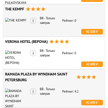
THE KEMPF




BB - Только
i
Рейтинг: 0
завтрак
42 500
VERONA HOTEL (ВЕРОНА)




BB - Только
i
Рейтинг: 0
завтрак
42 600
RAMADA PLAZA BY WYNDHAM SAINT




PETERSBURG
BB - Только
i
Рейтинг: 4.2
завтрак
42 600