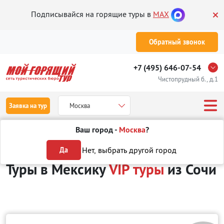
Подписывайся на горящие туры в
MAX
Обратный звонок
+7 (495) 646-07-54
Чистопрудный б., д.1
Заявка на тур
Москва
Ваш город -
Москва
?
Туры из Сочи
Отдых в Мексике
VIP туры
Нет, выбрать другой город
Да
Туры в Мексику
VIP туры
из Сочи