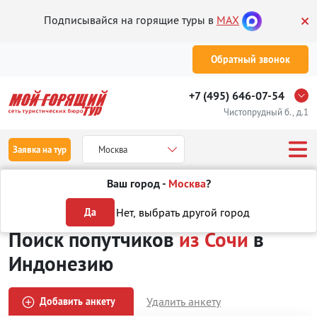
Подписывайся на горящие туры в
MAX
Обратный звонок
+7 (495) 646-07-54
Чистопрудный б., д.1
Заявка на тур
Москва
Ваш город -
Москва
?
Туры
Поиск попутчиков
из Сочи
в Индонезию
Нет, выбрать другой город
Да
Поиск попутчиков
из Сочи
в
Индонезию
Удалить анкету
Добавить анкету