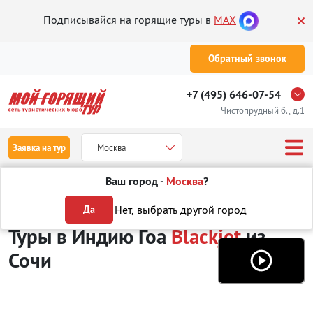
Подписывайся на горящие туры в
MAX
Обратный звонок
+7 (495) 646-07-54
Чистопрудный б., д.1
Заявка на тур
Москва
Ваш город -
Москва
?
Туры из Сочи
Отдых в Индии
Гоа
Blackjet
Нет, выбрать другой город
Да
Туры в Индию Гоа
Blackjet
из
Сочи