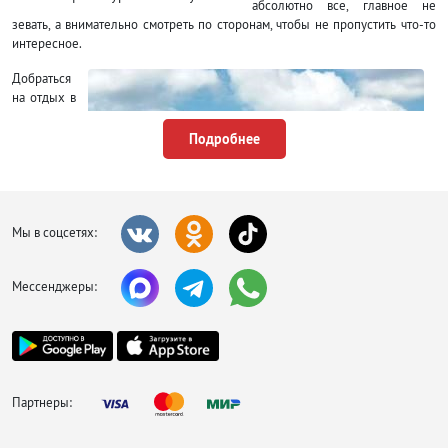
абсолютно все, главное не
зевать, а внимательно смотреть по сторонам, чтобы не пропустить что-то
интересное.
Добраться
на отдых в
Москву
можно на
Подробнее
самолете,
поезде,
автобусе
или любом
другом
Мы в соцсетях:
доступном
транспорте
Мессенджеры:
в
Партнеры:
Красная Площадь Москва