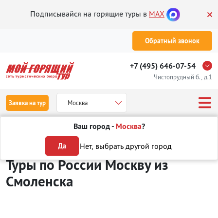
Подписывайся на горящие туры в
MAX
Обратный звонок
+7 (495) 646-07-54
Чистопрудный б., д.1
Заявка на тур
Москва
Ваш город -
Москва
?
Туры из Смоленска
Отдых в России
Москва
Нет, выбрать другой город
Да
Туры по России Москву
из
Смоленска