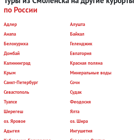
Туры из Смоленска на другие курорты
по России
Адлер
Алушта
Анапа
Байкал
Белокуриха
Геленджик
Домбай
Евпатория
Калининград
Красная поляна
Крым
Минеральные воды
Санкт-Петербург
Сочи
Севастополь
Судак
Туапсе
Феодосия
Шерегеш
Ялта
оз. Яровое
оз. Шира
Адыгея
Ингушетия