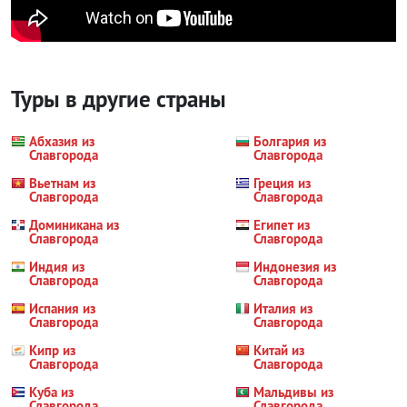
Туры в другие страны
Абхазия из
Болгария из
Славгорода
Славгорода
Вьетнам из
Греция из
Славгорода
Славгорода
Доминикана из
Египет из
Славгорода
Славгорода
Индия из
Индонезия из
Славгорода
Славгорода
Испания из
Италия из
Славгорода
Славгорода
Кипр из
Китай из
Славгорода
Славгорода
Куба из
Мальдивы из
Славгорода
Славгорода