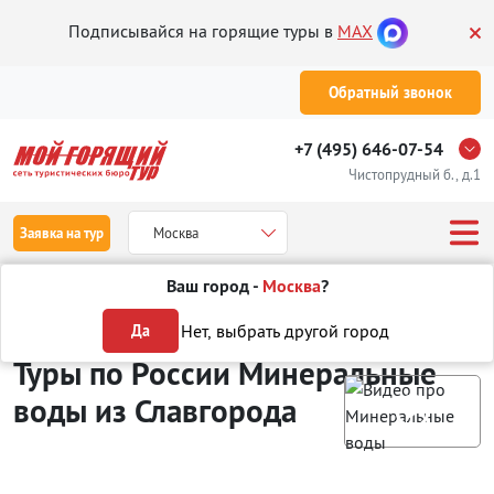
Подписывайся на горящие туры в
MAX
Обратный звонок
+7 (495) 646-07-54
Чистопрудный б., д.1
Заявка на тур
Москва
Ваш город -
Москва
?
Туры из Славгорода
Отдых в России
Минеральные воды
Нет, выбрать другой город
Да
Туры по России Минеральные
воды
из Славгорода