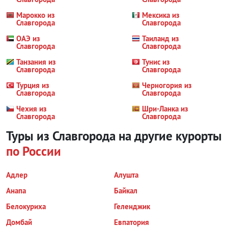
Марокко из
Мексика из
Славгорода
Славгорода
ОАЭ из
Таиланд из
Славгорода
Славгорода
Танзания из
Тунис из
Славгорода
Славгорода
Турция из
Черногория из
Славгорода
Славгорода
Чехия из
Шри-Ланка из
Славгорода
Славгорода
Туры из Славгорода на другие курорты
по России
Адлер
Алушта
Анапа
Байкал
Белокуриха
Геленджик
Домбай
Евпатория