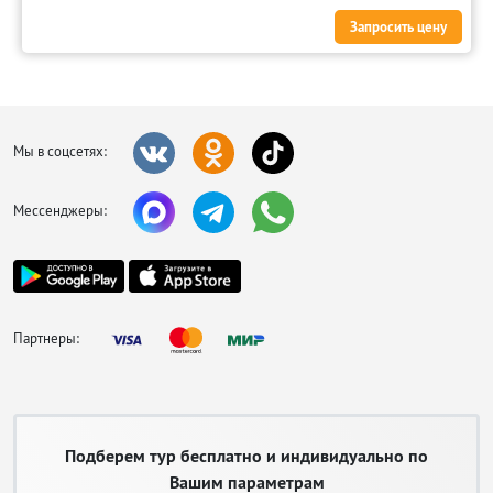
Сувенирная продукция. Папирусы (обязательно оцените качество,
Запросить цену
на хороших экземплярах ровные красивые изображения и их
можно сминать, не причинив вреда материалу), необычные
магниты, статуэтки богов, выполненные из различных материалов;
Изделия их египетского хлопка, отличающие высоким качеством и
низкой ценой;
Ковер. Выбирать нужно очень тщательно, среди большого
Мы в соцсетях:
разнообразия есть качественные и достойные внимания
экземпляры;
Золото. За ним лучше идти не на рынок, где запросто можно купить
Мессенджеры:
подделку, а в специализированный ювелирный магазин;
Кальян. Среди них есть сувенирные образцы, которыми нельзя
пользоваться, и настоящие пригодные для курения. Выбирая
кальян для использования по назначению, обратите внимание на
латунные с большим клапаном и шлангом, изготовленным из кожи
верблюда.
Партнеры:
Высококачественные ароматические масла;
Специи, кофе, чай каркаде и сладости.
Покупая что-либо на отдыхе в Египте, обязательно торгуйтесь с местными,
так можно сбить цену в несколько раз, главное проявить настойчивость!
Подберем тур бесплатно и индивидуально по
Вашим параметрам