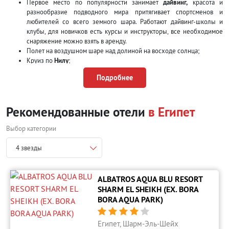
Первое место по популярности занимает
дайвинг,
красота и
разнообразие подводного мира притягивает спортсменов и
любителей со всего земного шара. Работают дайвинг-школы и
клубы, для новичков есть курсы и инструкторы, все необходимое
снаряжение можно взять в аренду.
Полет на воздушном шаре над долиной на восходе солнца;
Круиз по
Нилу
;
Экскурсии к самым знаменитым достопримечательностям:
Подробнее
пирамиды
,
Сфинкс
,
Луксор
,
Долина царей
.
Поездка в
Цветной каньон
;
Рыбалка и морские прогулки;
Рекомендованные отели
в Египет
Сафари на джипах по пустыне;
Для детей
аквапарк
,
зоопарк
,
дельфинарий
.
Выбор категории
Что привести из горящего тура в
4 звезды
Египет?
Возвращаясь с отдыха в Египте, хочется привезти с собой частичку этой
ALBATROS AQUA BLU RESORT
удивительной страны, напоминающей о солнечных днях и ярких эмоциях
SHARM EL SHEIKH (EX. BORA
от отпуска. Прилавки магазинов и рыночные полки ломятся от
BORA AQUA PARK)
разнообразия товаров, часть которых абсолютно бесполезна и будет
пылиться в шкафу не вызывая никаких воспоминаний. Так что же купить в





Египте на память?
Египет, Шарм-Эль-Шейх