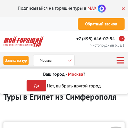
Подписывайся на горящие туры в
MAX
Обратный звонок
+7 (495) 646-07-54
Чистопрудный б., д.1
Заявка на тур
Москва
Ваш город -
Москва
?
Туры из Симферополя
Отдых в Египте
Нет, выбрать другой город
Да
Туры в Египет
из Симферополя