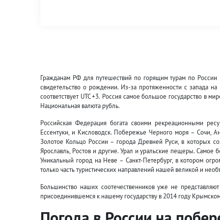
Гражданам РФ для путешествий по горящим турам по России н
свидетельство о рождении. Из-за протяженности с запада на 
соответствует UTC +3.
Россия самое большое государство в мир
Национальная валюта рубль.
Российская Федерация богата своими рекреационными ресу
Ессентуки, и Кисловодск. Побережье Черного моря – Сочи, Ан
Золотое Кольцо России – города Древней Руси, в которых со
Ярославль, Ростов и другие. Урал и уральские пещеры. Самое 
Уникальный город на Неве – Санкт-Петербург, в котором огро
только часть туристических направлений нашей великой и необ
Большинство наших соотечественников уже не представляют 
присоединившемся к нашему государству в 2014 году Крымском
Погода в России на побер