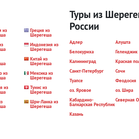
Туры из Шереге
России
м из
Греция из
еша
Шерегеша
Адлер
Алушта
из
Индонезия из
еша
Шерегеша
Белокуриха
Геленджик
Китай из
Калининград
Красная по
еша
Шерегеша
Санкт-Петербург
Сочи
о из
Мексика из
еша
Шерегеша
Туапсе
Феодосия
я из
Тунис из
оз. Яровое
оз. Шира
еша
Шерегеша
Кабардино-
Северная О
из
Шри-Ланка из
Балкарская Республик
еша
Шерегеша
Казань