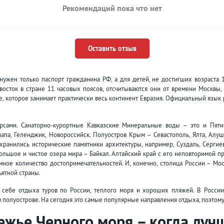
Рекомендаций пока что нет
Оставить отзыв
ужен только паспорт гражданина РФ, а для детей, не достигших возраста 
восток в стране 11 часовых поясов, отсчитываются они от времени Москвы,
е, которое занимает практически весь континент Евразия. Официальный язык 
рсами. Санаторно-курортные Кавказские Минеральные воды – это и Пятиг
апа, Геленджик, Новороссийск. Полуостров Крым – Севастополь, Ялта, Алушт
хранились исторические памятники архитектуры, например, Суздаль, Сергие
большое и чистое озера мира – Байкал. Алтайский край с его неповторимой п
мное количество достопримечательностей. И, конечно, столица России – Мос
ъятной страны.
себе отдыха туров по России, теплого моря и хороших пляжей. В России
 полуострове. На сегодня это самые популярные направления отдыха, поэтом
ежье Черного моря – когда луч