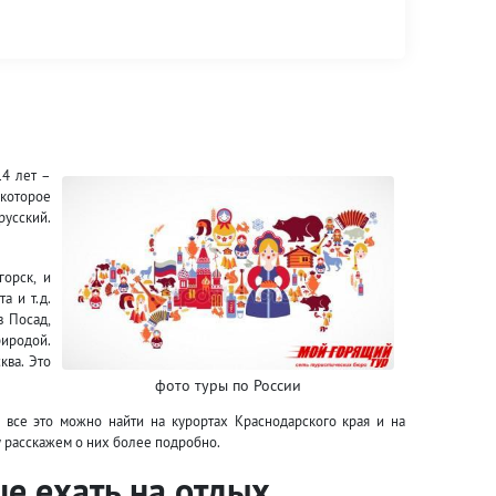
14 лет –
 которое
русский.
орск, и
а и т.д.
в Посад,
риродой.
ква. Это
фото туры по России
 все это можно найти на курортах Краснодарского края и на
у расскажем о них более подробно.
ше ехать на отдых