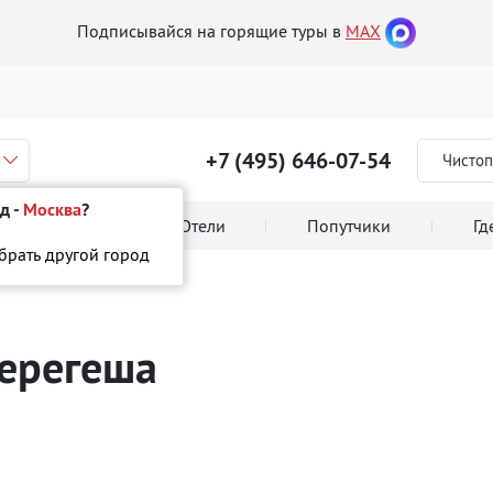
Подписывайся на горящие туры в
MAX
+7 (495) 646-07-54
Чистоп
д -
Москва
?
 тура онлайн
Отели
Попутчики
Гд
ыбрать другой город
ерегеша