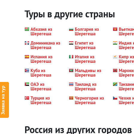
Туры в другие страны
Абхазия из
Болгария из
Вьетна
Шерегеша
Шерегеша
Шерег
Доминикана из
Египет из
Индия 
Шерегеша
Шерегеша
Шерег
Испания из
Италия из
Кипр из
Шерегеша
Шерегеша
Шерег
Куба из
Мальдивы из
Марокк
Шерегеша
Шерегеша
Шерег
ОАЭ из
Таиланд из
Танзани
Заявка на тур
Шерегеша
Шерегеша
Шерег
Турция из
Черногория из
Чехия 
Шерегеша
Шерегеша
Шерег
Россия из других городов