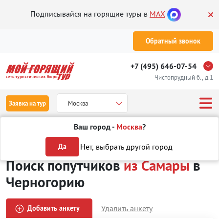
Подписывайся на горящие туры в
MAX
Обратный звонок
+7 (495) 646-07-54
Чистопрудный б., д.1
Заявка на тур
Москва
Ваш город -
Москва
?
Туры
Поиск попутчиков
из Самары
в Черногорию
Нет, выбрать другой город
Да
Поиск попутчиков
из Самары
в
Черногорию
Удалить анкету
Добавить анкету