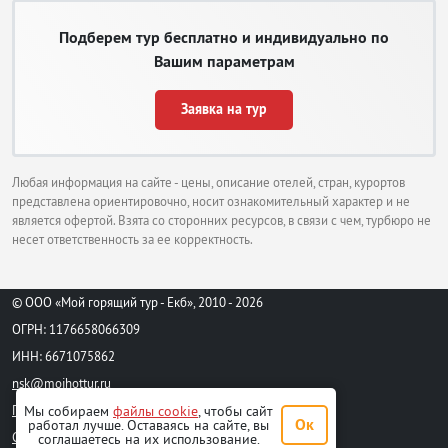
Подберем тур бесплатно и индивидуально по
Вашим параметрам
Заявка на тур
Любая информация на сайте - цены, описание отелей, стран, курортов
представлена ориентировочно, носит ознакомительный характер и не
является офертой. Взята со сторонних ресурсов, в связи с чем, турбюро не
несет ответственность за ее корректность.
© ООО «Мой горящий тур - Екб», 2010 - 2026
ОГРН: 1176658066309
ИНН: 6671075862
nsk@moihottur.ru
Пользовательское соглашение
Мы собираем
файлы cookie
, чтобы сайт
Ок
работал лучше. Оставаясь на сайте, вы
Стандартный договор на турпродукт
соглашаетесь на их использование.