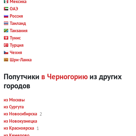
Мексика
ОАЭ
Россия
Таиланд
Танзания
Тунис
Турция
Чехия
Шри-Ланка
Попутчики
в Черногорию
из других
городов
из Москвы
из Сургута
из Новосибирска
2
из Новокузнецка
из Красноярска
1
из Кемерово