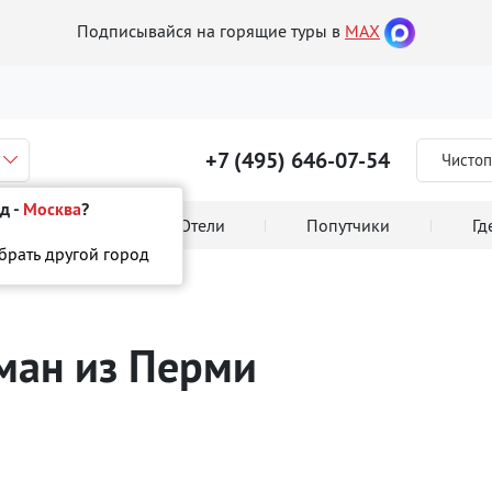
Подписывайся на горящие туры в
MAX
+7 (495) 646-07-54
Чистоп
д -
Москва
?
 тура онлайн
Отели
Попутчики
Гд
ыбрать другой город
аман
из Перми