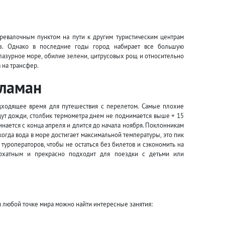
ревалочным пунктом на пути к другим туристическим центрам
з. Однако в последние годы город набирает все большую
 лазурное море, обилие зелени, цитрусовых рощ и относительно
 на трансфер.
аламан
дходящее время для путешествия с перелетом. Самые плохие
идут дожди, столбик термометра днем не поднимается выше + 15
инается с конца апреля и длится до начала ноября. Поклонникам
когда вода в море достигает максимальной температуры, это пик
туроператоров, чтобы не остаться без билетов и сэкономить на
архатным и прекрасно подходит для поездки с детьми или
 в любой точке мира можно найти интересные занятия: