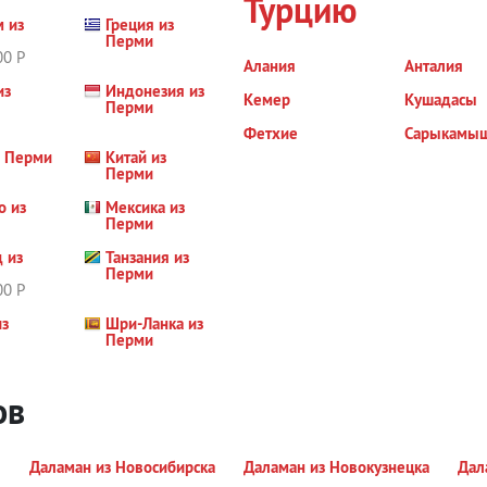
Турцию
м из
Греция из
Перми
00 Р
Алания
Анталия
из
Индонезия из
Кемер
Кушадасы
Перми
Фетхие
Сарыкамы
з Перми
Китай из
Перми
о из
Мексика из
Перми
 из
Танзания из
Перми
00 Р
из
Шри-Ланка из
Перми
ов
Даламан из Новосибирска
Даламан из Новокузнецка
Дал