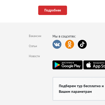
Подробнее
 еды из дешевых закусочных и дорогих ресторанов.
 на территории города туры в Даламан интересны насыщенной и недорог
Вакансии
Мы в соцсетях:
Статьи
Новости
 и путевки в другие страны можно в любом офисе сети турбюро «Мой горящ
Подберем тур бесплатно и
Вашим параметрам