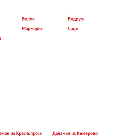
Белек
Бодрум
Мармарис
Сиде
ш
аман из Красноярска
Даламан из Кемерово