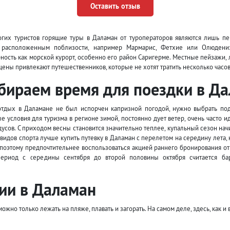
Оставить отзыв
гих туристов горящие туры в Даламан от туроператоров являются лишь пе
, расположенным поблизости, например Мармарис, Фетхие или Олюдени
ность как морской курорт, особенно его район Саригерме. Местные пейзажи,
цены привлекают путешественников, которые не хотят тратить несколько часов
бираем время для поездки в Д
отдых в Даламане не был испорчен капризной погодой, нужно выбрать по
е условия для туризма в регионе зимой, постоянно дует ветер, очень часто 
дусов. С приходом весны становится значительно теплее, купальный сезон нач
видов спорта лучше купить путевку в Даламан с перелетом на середину лета, 
 поэтому предпочтительнее воспользоваться акцией раннего бронирования от 
Период с середины сентября до второй половины октября считается б
вии в Даламан
жно только лежать на пляже, плавать и загорать. На самом деле, здесь, как и