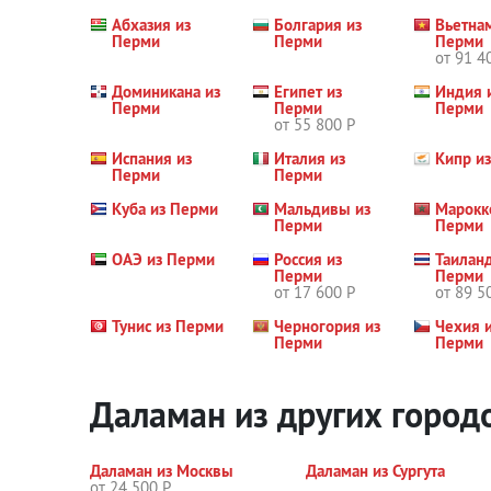
Абхазия из
Болгария из
Вьетна
Перми
Перми
Перми
от 91 4
Доминикана из
Египет из
Индия 
Перми
Перми
Перми
от 55 800 Р
Испания из
Италия из
Кипр и
Перми
Перми
Куба из Перми
Мальдивы из
Марокк
Перми
Перми
ОАЭ из Перми
Россия из
Таиланд
Перми
Перми
от 17 600 Р
от 89 5
Тунис из Перми
Черногория из
Чехия 
Перми
Перми
Даламан из других город
Даламан из Москвы
Даламан из Сургута
от 24 500 Р