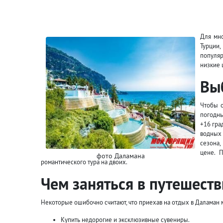
Для мно
Турции
популяр
низкие 
Вы
Чтобы 
погодны
+16 гра
водных 
сезона,
цене. 
фото Даламана
романтического тура на двоих.
Чем заняться в путешест
Некоторые ошибочно считают, что приехав на отдых в Даламан мо
Купить недорогие и эксклюзивные сувениры.