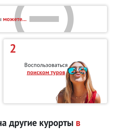
вы
можете...
2
Воспользоваться
поиском туров
на другие курорты
в