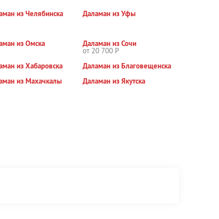
аман из Челябинска
Даламан из Уфы
аман из Омска
Даламан из Сочи
от 20 700 Р
аман из Хабаровска
Даламан из Благовещенска
аман из Махачкалы
Даламан из Якутска