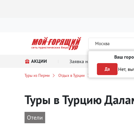
Москва
Ваш горо
АКЦИИ
Заявка на тур
Поиск
Нет, в
Да
Туры из Перми
Отдых в Турции
Даламан
Туры в Турцию Дал
Отели