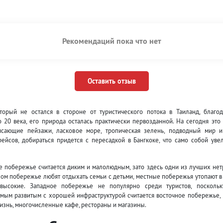
Рекомендаций пока что нет
Оставить отзыв
торый не остался в стороне от туристического потока в Таиланд, благо
20 века, его природа осталась практически первозданной. На сегодня это
ясающие пейзажи, ласковое море, тропическая зелень, подводный мир и
йсов, добираться придется с пересадкой в Бангкоке, что само собой уве
ое побережье считается диким и малолюдным, зато здесь одни из лучших не
ом побережье любят отдыхать семьи с детьми, местные побережья утопают в
высокие. Западное побережье не популярно среди туристов, поскольк
амым развитым с хорошей инфраструктурой считается восточное побережье, 
жизнь, многочисленные кафе, рестораны и магазины.