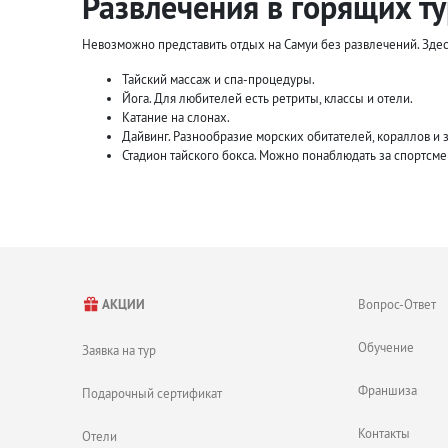
Развлечения в горящих т
Невозможно представить отдых на Самуи без развлечений. Здесь 
Тайский массаж и спа-процедуры.
Йога. Для любителей есть ретриты, классы и отели.
Катание на слонах.
Дайвинг. Разнообразие морских обитателей, кораллов и
Стадион тайского бокса. Можно понаблюдать за спортсме
Вейкбординг. Один из самых популярных видов спорта, н
Верховая езда на лошадях.
Гольф. Есть несколько его разновидностей, от серьезно
Фотосессия. Обязательно сделайте фотографии у професс
Организованные бои быков, очень интересное и захват
Аквапарки «Розовый слон» и «Coco Splash».
Весь спектр пляжных развлечений: бананы, водные лыж
Вопрос-Ответ
АКЦИИ
Экскурсия в национальный морской парк Ангтонг, включ
Посещение достопримечательностей. Храмы, статуя Будд
Обучение
Заявка на тур
С детьми будет интересно в океанариуме и тигровом зоопарке.
Франшиза
Подарочный сертификат
Контакты
Отели