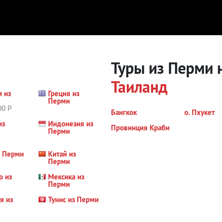
Туры из Перми 
Таиланд
м из
Греция из
Перми
00 Р
Бангкок
о. Пхукет
из
Индонезия из
Провинция Краби
Перми
з Перми
Китай из
Перми
о из
Мексика из
Перми
я из
Тунис из Перми