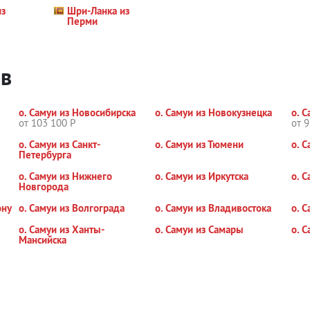
из
Шри-Ланка из
Перми
ов
о. Самуи из Новосибирска
о. Самуи из Новокузнецка
о. 
от 103 100 Р
от 9
о. Самуи из Санкт-
о. Самуи из Тюмени
о. 
Петербурга
о. Самуи из Нижнего
о. Самуи из Иркутска
о. 
Новгорода
ону
о. Самуи из Волгограда
о. Самуи из Владивостока
о. 
о. Самуи из Ханты-
о. Самуи из Самары
о. 
Мансийска