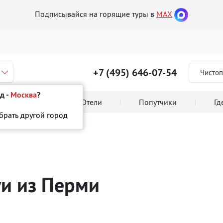
Подписывайся на горящие туры в
MAX
+7 (495) 646-07-54
Чистоп
д -
Москва
?
 тура онлайн
Отели
Попутчики
Гд
ыбрать другой город
уи
из Перми