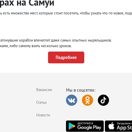
урах на Самуи
есть множество мест, которые стоит посетить, чтобы узнать что-то новое, под
 затонувшие корабли впечатлят даже самых опытных ныряльщиков.
нами, либо самому взять несколько уроков.
а острове даже есть специальный вейк-лагерь, где любой желающий может им
Подробнее
го на большом поле до мини-гольфа и крейзи-гольфа.
ионального фотографа в самых красивых местах острова, это будет лучший су
ывающее зрелище, но не для слабонервных.
и и мотоциклы, рыбалка, флайборды.
Вакансии
Мы в соцсетях:
ающая прогулку на байдарках и посещение лагуны.
ы, водопады.
Статьи
Новости