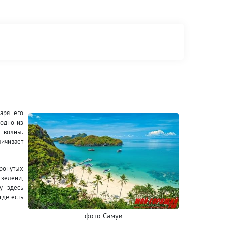
даря его
 одно из
 волны.
личивает
тронутых
 зелени,
у здесь
где есть
фото Самуи