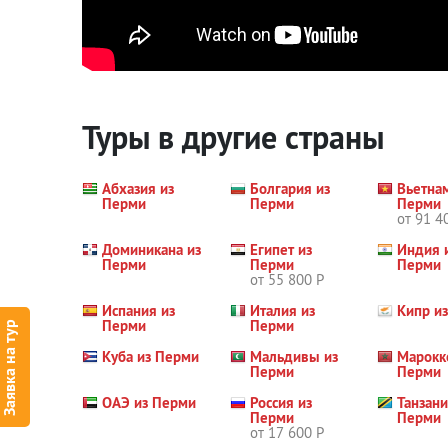
Туры в другие страны
Абхазия из
Болгария из
Вьетна
Перми
Перми
Перми
от 91 4
Доминикана из
Египет из
Индия 
Перми
Перми
Перми
от 55 800 Р
Испания из
Италия из
Кипр и
Перми
Перми
Заявка на тур
Куба из Перми
Мальдивы из
Марокк
Перми
Перми
ОАЭ из Перми
Россия из
Танзани
Перми
Перми
от 17 600 Р