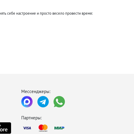
нять себе настроение и просто весело провести время:
 заняться.
венир, привезенный из туров на Самуи.
Мессенджеры:
Партнеры: