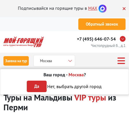
Подписывайся на горящие туры в
MAX
Обратный звонок
+7 (495) 646-07-54
Чистопрудный б., д.1
Заявка на тур
Москва
Ваш город -
Москва
?
Туры из Перми
Отдых на Мальдивах
VIP туры
Нет, выбрать другой город
Да
Туры на Мальдивы
VIP туры
из
Перми