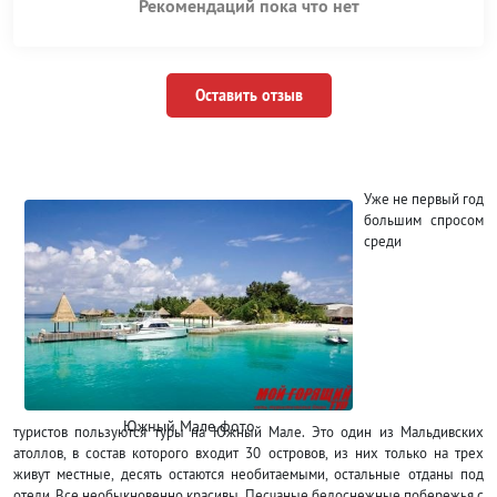
Рекомендаций пока что нет
Оставить отзыв
Уже не первый год
большим спросом
среди
Южный Мале фото
туристов пользуются туры на Южный Мале. Это один из Мальдивских
атоллов, в состав которого входит 30 островов, из них только на трех
живут местные, десять остаются необитаемыми, остальные отданы под
отели. Все необыкновенно красивы. Песчаные белоснежные побережья с