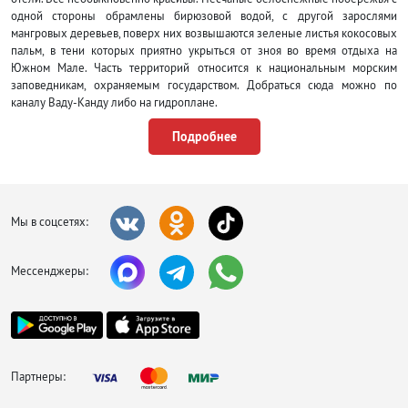
одной стороны обрамлены бирюзовой водой, с другой зарослями
мангровых деревьев, поверх них возвышаются зеленые листья кокосовых
пальм, в тени которых приятно укрыться от зноя во время отдыха на
Южном Мале. Часть территорий относится к национальным морским
заповедникам, охраняемым государством. Добраться сюда можно по
каналу Ваду-Канду либо на гидроплане.
Первое на что обращаешь внимание, приехав на Южный Мале это
Подробнее
потрясающие обустроенные пляжи, где здорово проводить время, купаясь
и принимая солнечные ванны. Однако погодные условия здесь немного
отличаются от остальной части Мальдив и периодами океан не спокоен.
Чтобы сменить курортную атмосферу на дикую природу, нужно
отправиться на необитаемые острова, расположенные в лагуне Рихивели-
Мы в соцсетях:
Бич.
Отдых на Южном Мале нельзя отнести к категории очень дешевого. Но
Мессенджеры:
высокий сервис, качество оказываемых услуг и невероятно красивая
природа полностью окупают все расходы. Каждый остров (отель)
обладает своей собственной «изюминкой», например, на Рихивели
лучший ресторан на воде, на Бияду веселая и довольно шумная
атмосфера, на Велассару рестораны отличаются разнообразием блюд
разных кухонь мира.
Партнеры: