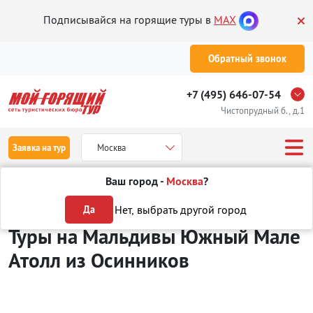
Подписывайся на горящие туры в
MAX
Обратный звонок
+7 (495) 646-07-54
Чистопрудный б., д.1
Заявка на тур
Москва
Ваш город -
Москва
?
Туры из Осинников
Отдых на Мальдивах
Южный Мале Атолл
Нет, выбрать другой город
Да
Туры на Мальдивы Южный Мале
Атолл
из Осинников