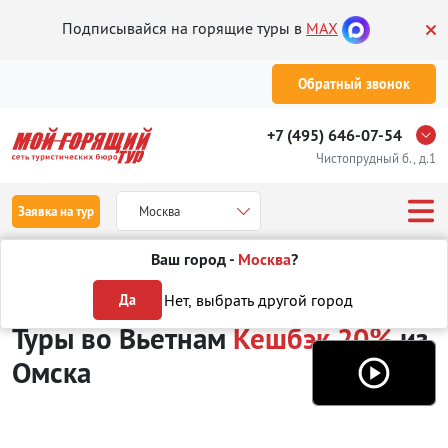
Подписывайся на горящие туры в
MAX
Обратный звонок
+7 (495) 646-07-54
Чистопрудный б., д.1
Заявка на тур
Москва
Ваш город -
Москва
?
Туры из Омска
Отдых во Вьетнаме
Кешбэк 20%
Нет, выбрать другой город
Да
Туры во Вьетнам
Кешбэк 20%
из
Омска