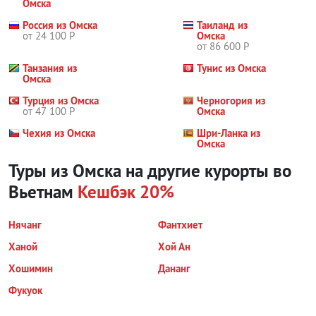
Омска
Россия из Омска
Таиланд из
от 24 100 Р
Омска
от 86 600 Р
Танзания из
Тунис из Омска
Омска
Турция из Омска
Черногория из
от 47 100 Р
Омска
Чехия из Омска
Шри-Ланка из
Омска
Туры из Омска на другие курорты
во
Вьетнам
Кешбэк 20%
Нячанг
Фантхиет
Ханой
Хой Ан
Хошимин
Дананг
Фукуок