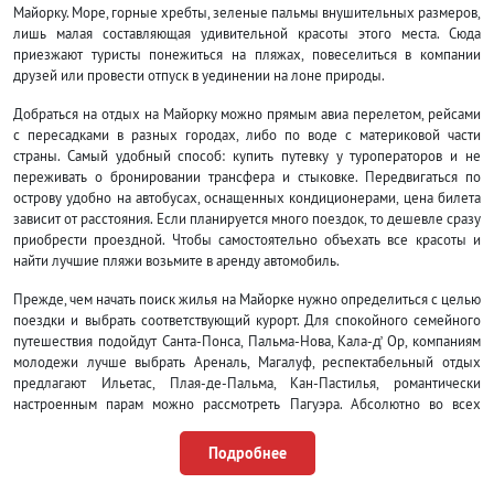
Майорку. Море, горные хребты, зеленые пальмы внушительных размеров,
лишь малая составляющая удивительной красоты этого места. Сюда
приезжают туристы понежиться на пляжах, повеселиться в компании
друзей или провести отпуск в уединении на лоне природы.
Добраться на отдых на Майорку можно прямым авиа перелетом, рейсами
с пересадками в разных городах, либо по воде с материковой части
страны. Самый удобный способ: купить путевку у туроператоров и не
переживать о бронировании трансфера и стыковке. Передвигаться по
острову удобно на автобусах, оснащенных кондиционерами, цена билета
зависит от расстояния. Если планируется много поездок, то дешевле сразу
приобрести проездной. Чтобы самостоятельно объехать все красоты и
найти лучшие пляжи возьмите в аренду автомобиль.
Прежде, чем начать поиск жилья на Майорке нужно определиться с целью
поездки и выбрать соответствующий курорт. Для спокойного семейного
путешествия подойдут Санта-Понса, Пальма-Нова, Кала-д̕ Ор, компаниям
молодежи лучше выбрать Ареналь, Магалуф, респектабельный отдых
предлагают Ильетас, Плая-де-Пальма, Кан-Пастилья, романтически
настроенным парам можно рассмотреть Пагуэра. Абсолютно во всех
курортных зонах цена на отели прямо пропорциональна удаленности от
берега, чем дальше, тем дешевле. В разгар сезона лучше бронировать
Подробнее
путевки с перелетом от туроператоров заранее.