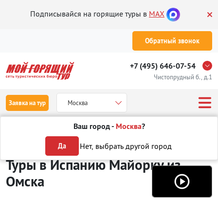
Подписывайся на горящие туры в
MAX
Обратный звонок
+7 (495) 646-07-54
Чистопрудный б., д.1
Заявка на тур
Москва
Ваш город -
Москва
?
Туры из Омска
Отдых в Испании
Майорка
Нет, выбрать другой город
Да
Туры в Испанию Майорку
из
Омска