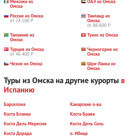
Мексика из
ОАЭ из Омска
Омска
Россия из Омска
Таиланд из
от 24 100 Р
Омска
от 86 600 Р
Танзания из
Тунис из Омска
Омска
Турция из Омска
Черногория из
от 46 400 Р
Омска
Чехия из Омска
Шри-Ланка из
Омска
Туры из Омска на другие курорты
в
Испанию
Барселона
Канарские о-ва
Коста Бланка
Коста Брава
Коста Дель Мересме
Коста Дель Соль
Коста Дорада
о. Ибица