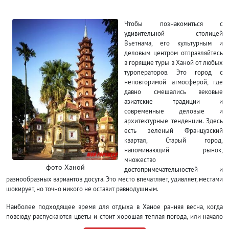
Чтобы познакомиться с
удивительной столицей
Вьетнама, его культурным и
деловым центром отправляйтесь
в горящие туры в Ханой от любых
туроператоров. Это город с
неповторимой атмосферой, где
давно смешались вековые
азиатские традиции и
современные деловые и
архитектурные тенденции. Здесь
есть зеленый Французский
квартал, Старый город,
напоминающий рынок,
множество
фото Ханой
достопримечательностей и
разнообразных вариантов досуга. Это место впечатляет, удивляет, местами
шокирует, но точно никого не оставит равнодушным.
Наиболее подходящее время для отдыха в Ханое ранняя весна, когда
повсюду распускаются цветы и стоит хорошая теплая погода, или начало
осени. Летом слишком жарко, зимой холодновато. Если даты