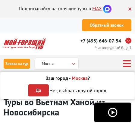
Подписывайся на горящие туры в
MAX
Обратный звонок
+7 (495) 646-07-54
Чистопрудный б., д.1
Заявка на тур
Москва
Ваш город -
Москва
?
Туры из Новосибирска
Отдых во Вьетнаме
Ханой
Нет, выбрать другой город
Да
Туры во Вьетнам Ханой
из
Новосибирска