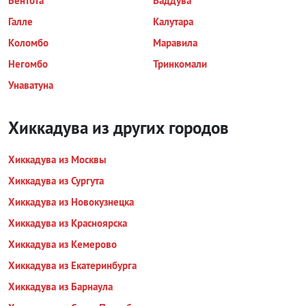
Бентота
Ваддува
Галле
Калутара
Коломбо
Маравила
Негомбо
Тринкомали
Унаватуна
Хиккадува из других городов
Хиккадува из Москвы
Хиккадува из Сургута
Хиккадува из Новокузнецка
Хиккадува из Красноярска
Хиккадува из Кемерово
Хиккадува из Екатеринбурга
Хиккадува из Барнаула