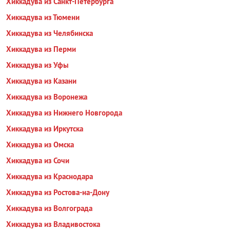
Хиккадува из Санкт-Петербурга
Хиккадува из Тюмени
Хиккадува из Челябинска
Хиккадува из Перми
Хиккадува из Уфы
Хиккадува из Казани
Хиккадува из Воронежа
Хиккадува из Нижнего Новгорода
Хиккадува из Иркутска
Хиккадува из Омска
Хиккадува из Сочи
Хиккадува из Краснодара
Хиккадува из Ростова-на-Дону
Хиккадува из Волгограда
Хиккадува из Владивостока