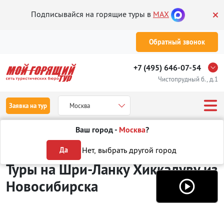
Подписывайся на горящие туры в
MAX
Обратный звонок
+7 (495) 646-07-54
Чистопрудный б., д.1
Заявка на тур
Москва
Ваш город -
Москва
?
Туры из Новосибирска
Отдых на Шри-Ланке
Хиккадува
Нет, выбрать другой город
Да
Туры на Шри-Ланку Хиккадуву
из
Новосибирска