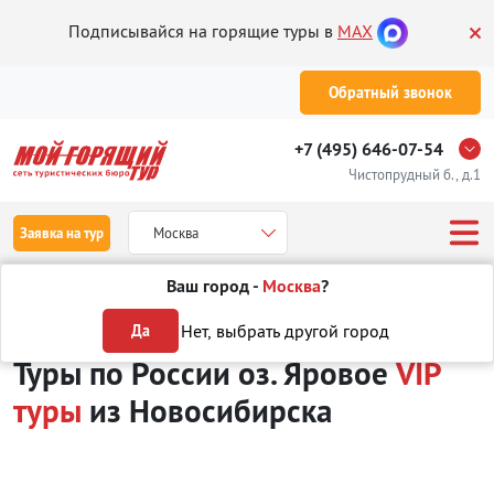
Подписывайся на горящие туры в
MAX
Обратный звонок
+7 (495) 646-07-54
Чистопрудный б., д.1
Заявка на тур
Москва
Ваш город -
Москва
?
Туры из Новосибирска
Отдых в России
оз. Яровое
VIP туры
Нет, выбрать другой город
Да
Туры по России оз. Яровое
VIP
туры
из Новосибирска