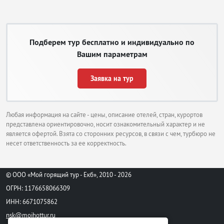
Подберем тур бесплатно и индивидуально по
Вашим параметрам
Заявка на тур
Любая информация на сайте - цены, описание отелей, стран, курортов
представлена ориентировочно, носит ознакомительный характер и не
является офертой. Взята со сторонних ресурсов, в связи с чем, турбюро не
несет ответственность за ее корректность.
© ООО «Мой горящий тур - Екб», 2010 - 2026
ОГРН: 1176658066309
ИНН: 6671075862
nsk@moihottur.ru