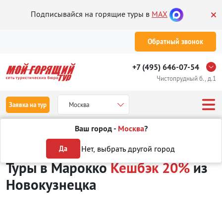
Подписывайся на горящие туры в
MAX
Обратный звонок
+7 (495) 646-07-54
Чистопрудный б., д.1
Заявка на тур
Москва
Ваш город -
Москва
?
Туры из Новокузнецка
Отдых в Марокко
Кешбэк 20%
Нет, выбрать другой город
Да
Туры в Марокко
Кешбэк 20%
из
Новокузнецка