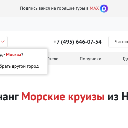
Подписывайся на горящие туры в
MAX
+7 (495) 646-07-54
Чистоп
д -
Москва
?
 тура онлайн
Отели
Попутчики
Гд
ыбрать другой город
г
Морские круизы
нанг
Морские круизы
из 