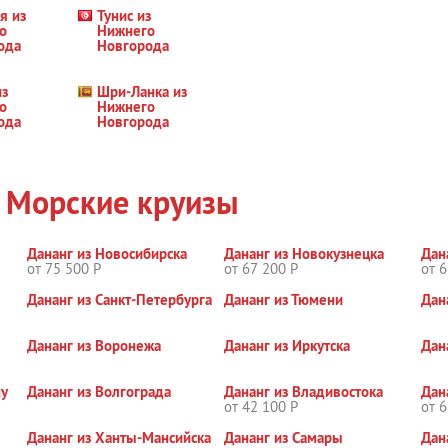
я из
Тунис из
о
Нижнего
ода
Новгорода
из
Шри-Ланка из
о
Нижнего
ода
Новгорода
в
Морские круизы
Дананг из Новосибирска
Дананг из Новокузнецка
Дан
от 75 500 Р
от 67 200 Р
от 6
Дананг из Санкт-Петербурга
Дананг из Тюмени
Дан
Дананг из Воронежа
Дананг из Иркутска
Дан
ну
Дананг из Волгограда
Дананг из Владивостока
Дан
от 42 100 Р
от 6
Дананг из Ханты-Мансийска
Дананг из Самары
Дан