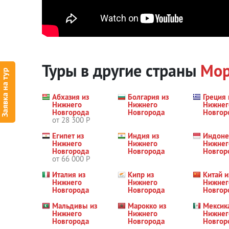
Туры в другие страны
Мор
Заявка на тур
Абхазия из
Болгария из
Греция 
Нижнего
Нижнего
Нижнег
Новгорода
Новгорода
Новгор
от 28 300 Р
Египет из
Индия из
Индоне
Нижнего
Нижнего
Нижнег
Новгорода
Новгорода
Новгор
от 66 000 Р
Италия из
Кипр из
Китай и
Нижнего
Нижнего
Нижнег
Новгорода
Новгорода
Новгор
Мальдивы из
Марокко из
Мексик
Нижнего
Нижнего
Нижнег
Новгорода
Новгорода
Новгор