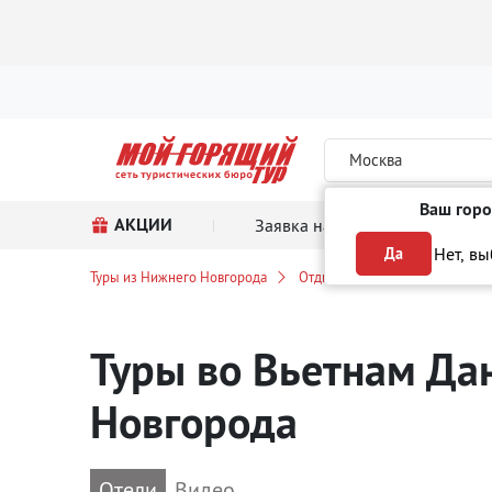
Москва
Ваш горо
АКЦИИ
Заявка на тур
Поиск
Нет, в
Да
Туры из Нижнего Новгорода
Отдых во Вьетнаме
Данан
Туры во Вьетнам Да
Новгорода
Отели
Видео