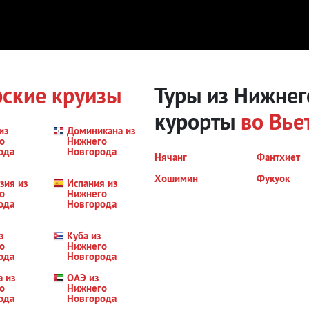
ские круизы
Туры из Нижнег
курорты
во Вье
из
Доминикана из
о
Нижнего
ода
Новгорода
Нячанг
Фантхиет
Хошимин
Фукуок
зия из
Испания из
о
Нижнего
ода
Новгорода
з
Куба из
о
Нижнего
ода
Новгорода
а из
ОАЭ из
о
Нижнего
ода
Новгорода