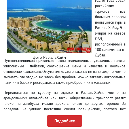
Год от года среди
российских
туристов все
большим спросом
пользуются туры в
Рас-эль-Хайму. Это
эмират на севере
ОАЭ,
расположенный в
100 километрах от
Дубая.
фото Рас-эльХайм
Путешественников привлекают сюда великолепные ухоженные пляжи,
живописные пейзажи, соотношение цены и качества и лояльное
отношение к алкоголю. Отсутствие «сухого закона» не означает, что можно
выпивать где угодно, но здесь без проблем можно заказать алкогольные
напитки в барах и ресторанах, а также приобрести их в магазинах.
Передвигаться по курорту на отдыхе в Рас-эль-Хайме можно на
арендованном автомобиле или такси, общественный транспорт развит
плохо, на автобусах можно доехать только до других городов. За
порядком на улицах постоянно следят полицейские, поэтому нет
опасности для отдыхающих.
Подробнее
Выбор гостиниц в Рас-эль-Хаму небольшой, часть из них предлагает своим