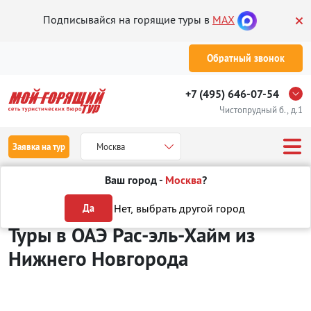
Подписывайся на горящие туры в
MAX
Обратный звонок
+7 (495) 646-07-54
Чистопрудный б., д.1
Заявка на тур
Москва
Ваш город -
Москва
?
Туры из Нижнего Новгорода
Отдых в ОАЭ
Рас-эль-Хайм
Нет, выбрать другой город
Да
Туры в ОАЭ Рас-эль-Хайм
из
Нижнего Новгорода