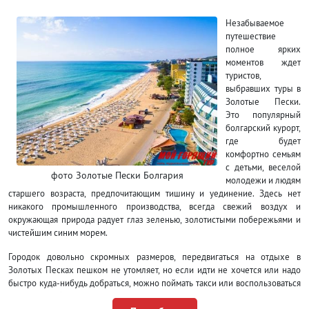
Незабываемое
путешествие
полное ярких
моментов ждет
туристов,
выбравших туры в
Золотые Пески.
Это популярный
болгарский курорт,
где будет
комфортно семьям
с детьми, веселой
фото Золотые Пески Болгария
молодежи и людям
старшего возраста, предпочитающим тишину и уединение. Здесь нет
никакого промышленного производства, всегда свежий воздух и
окружающая природа радует глаз зеленью, золотистыми побережьями и
чистейшим синим морем.
Городок довольно скромных размеров, передвигаться на отдыхе в
Золотых Песках пешком не утомляет, но если идти не хочется или надо
быстро куда-нибудь добраться, можно поймать такси или воспользоваться
услугами рейсовых автобусов, которые курсируют через каждые 5-7