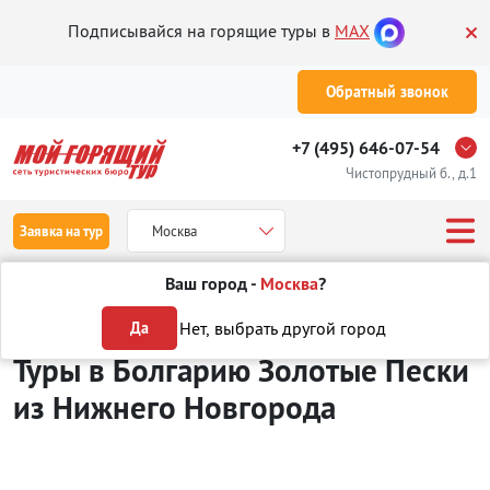
Подписывайся на горящие туры в
MAX
Обратный звонок
+7 (495) 646-07-54
Чистопрудный б., д.1
Заявка на тур
Москва
Ваш город -
Москва
?
Туры из Нижнего Новгорода
Отдых в Болгарии
Золотые Пески
Нет, выбрать другой город
Да
Туры в Болгарию Золотые Пески
из Нижнего Новгорода