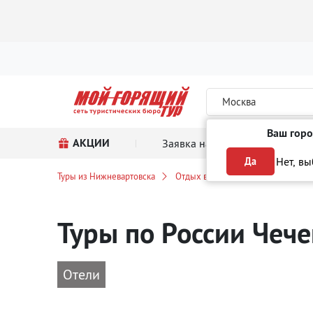
Москва
Ваш горо
АКЦИИ
Заявка на тур
Поиск
Нет, в
Да
Туры из Нижневартовска
Отдых в России
Чеченская ре
Туры по России Чеч
Отели