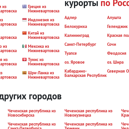
курорты
по Рос
м из
Греция из
артовска
Нижневартовска
Адлер
Алушта
из
Индонезия из
артовска
Нижневартовска
Белокуриха
Геленджик
Китай из
Калининград
Красная по
артовска
Нижневартовска
Санкт-Петербург
Сочи
о из
Мексика из
артовска
Нижневартовска
Туапсе
Феодосия
я из
Тунис из
оз. Яровое
оз. Шира
артовска
Нижневартовска
Кабардино-
Северная О
из
Шри-Ланка из
Балкарская Республик
артовска
Нижневартовска
 других городов
Чеченская республика из
Чеченская республика из
Чеч
Новосибирска
Новокузнецка
Кра
Чеченская республика из
Чеченская республика из
Чеч
Санкт-Петербурга
Тюмени
Чел