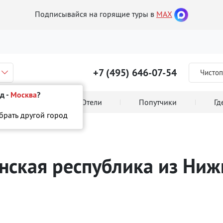
Подписывайся на горящие туры в
MAX
+7 (495) 646-07-54
Чистоп
д -
Москва
?
 тура онлайн
Отели
Попутчики
Гд
ыбрать другой город
спублика
енская республика
из Ниж