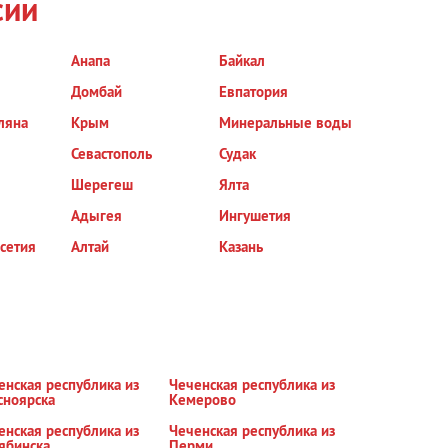
сии
Анапа
Байкал
Домбай
Евпатория
ляна
Крым
Минеральные воды
Севастополь
Судак
Шерегеш
Ялта
Адыгея
Ингушетия
сетия
Алтай
Казань
енская республика из
Чеченская республика из
сноярска
Кемерово
енская республика из
Чеченская республика из
ябинска
Перми