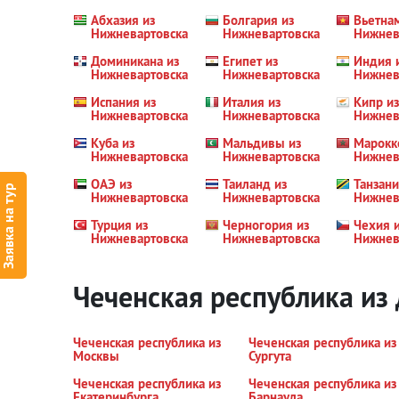
Абхазия из
Болгария из
Вьетна
Нижневартовска
Нижневартовска
Нижнев
Доминикана из
Египет из
Индия 
Нижневартовска
Нижневартовска
Нижнев
Испания из
Италия из
Кипр из
Нижневартовска
Нижневартовска
Нижнев
Куба из
Мальдивы из
Марокк
Нижневартовска
Нижневартовска
Нижнев
ОАЭ из
Таиланд из
Танзани
Заявка на тур
Нижневартовска
Нижневартовска
Нижнев
Турция из
Черногория из
Чехия 
Нижневартовска
Нижневартовска
Нижнев
Чеченская республика из
Чеченская республика из
Чеченская республика из
Москвы
Сургута
Чеченская республика из
Чеченская республика из
Екатеринбурга
Барнаула