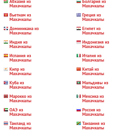
Абхазия из
Болгария из
Махачкалы
Махачкалы
Вьетнам из
Греция из
Махачкалы
Махачкалы
Доминикана из
Египет из
Махачкалы
Махачкалы
Индия из
Индонезия из
Махачкалы
Махачкалы
Испания из
Италия из
Махачкалы
Махачкалы
Кипр из
Китай из
Махачкалы
Махачкалы
Куба из
Мальдивы из
Махачкалы
Махачкалы
Марокко из
Мексика из
Махачкалы
Махачкалы
ОАЭ из
Россия из
Махачкалы
Махачкалы
Таиланд из
Танзания из
Махачкалы
Махачкалы