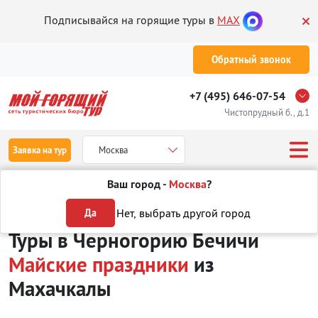
Подписывайся на горящие туры в
MAX
Обратный звонок
+7 (495) 646-07-54
Чистопрудный б., д.1
Заявка на тур
Москва
Ваш город -
Москва
?
Туры из Махачкалы
Отдых в Черногории
Бечичи
Туры на Майс
Нет, выбрать другой город
Да
Туры в Черногорию Бечичи
Майские праздники
из
Махачкалы