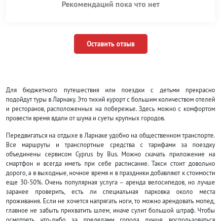
Рекомендаций пока что нет
Оставить отзыв
Для бюджетного путешествия или поездки с детьми прекрасно
подойдут туры в Ларнаку. Это тихий курорт с большим количеством отелей
и ресторанов, расположенных на побережье. Здесь можно с комфортом
провести время вдали от шума и суеты крупных городов.
Передвигаться на отдыхе в Ларнаке удобно на общественном транспорте.
Все маршруты и транспортные средства с тарифами за поездку
объединены сервисом Cyprus by Bus. Можно скачать приложение на
смартфон и всегда иметь при себе расписание. Такси стоит довольно
дорого, а в выходные, ночное время и в праздники добавляют к стоимости
еще 30-50%. Очень популярная услуга – аренда велосипедов, но лучше
заранее проверить, есть ли специальная парковка около места
проживания. Если не хочется напрягать ноги, то можно арендовать мопед,
главное не забыть прихватить шлем, иначе сулит большой штраф. Чтобы
осмотреть что-либо за пределами города лучше воспользоваться