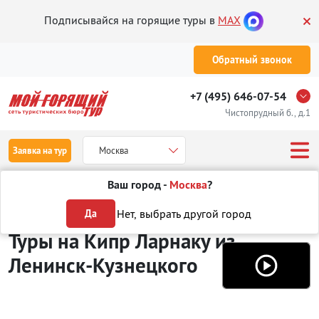
Подписывайся на горящие туры в
MAX
Обратный звонок
+7 (495) 646-07-54
Чистопрудный б., д.1
Заявка на тур
Москва
Ваш город -
Москва
?
Туры из Ленинск-Кузнецкого
Отдых на Кипре
Ларнака
Нет, выбрать другой город
Да
Туры на Кипр Ларнаку
из
Ленинск-Кузнецкого