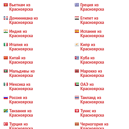
Вьетнам из
Греция из
Красноярска
Красноярска
Доминикана из
Египет из
Красноярска
Красноярска
Индия из
Испания из
Красноярска
Красноярска
Италия из
Кипр из
Красноярска
Красноярска
Китай из
Куба из
Красноярска
Красноярска
Мальдивы из
Марокко из
Красноярска
Красноярска
Мексика из
ОАЭ из
Красноярска
Красноярска
Россия из
Таиланд из
Красноярска
Красноярска
Танзания из
Тунис из
Красноярска
Красноярска
Турция из
Черногория из
Красноярска
Красноярска