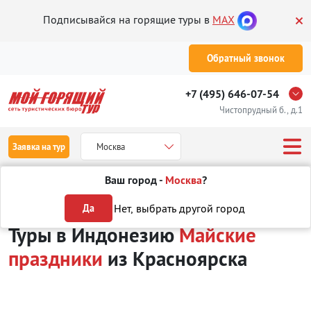
Подписывайся на горящие туры в
MAX
Обратный звонок
+7 (495) 646-07-54
Чистопрудный б., д.1
Заявка на тур
Москва
Ваш город -
Москва
?
Туры из Красноярска
Отдых в Индонезии
Туры на Майские праздни
Нет, выбрать другой город
Да
Туры в Индонезию
Майские
праздники
из Красноярска