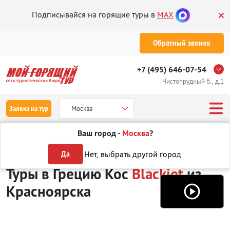
Подписывайся на горящие туры в
MAX
Обратный звонок
+7 (495) 646-07-54
Чистопрудный б., д.1
Заявка на тур
Москва
Ваш город -
Москва
?
Туры из Красноярска
Отдых в Греции
о. Кос
Blackjet
Нет, выбрать другой город
Да
Туры в Грецию Кос
Blackjet
из
Красноярска