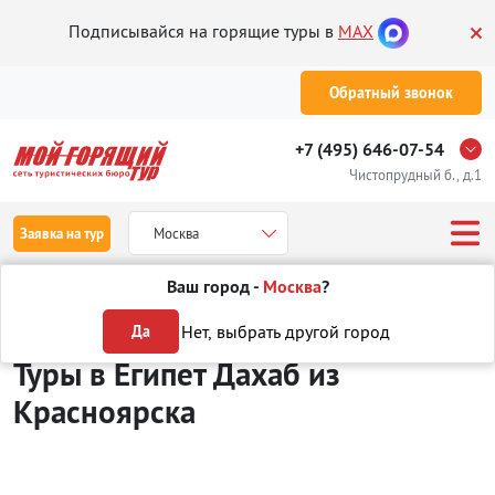
Подписывайся на горящие туры в
MAX
Обратный звонок
+7 (495) 646-07-54
Чистопрудный б., д.1
Заявка на тур
Москва
Ваш город -
Москва
?
Туры из Красноярска
Отдых в Египте
Дахаб
Нет, выбрать другой город
Да
Туры в Египет Дахаб
из
Красноярска