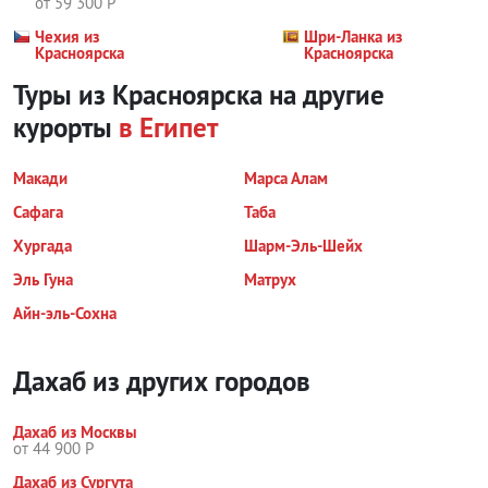
от 59 300 Р
Чехия из
Шри-Ланка из
Красноярска
Красноярска
Туры из Красноярска на другие
курорты
в Египет
Макади
Марса Алам
Сафага
Таба
Хургада
Шарм-Эль-Шейх
Эль Гуна
Матрух
Айн-эль-Сохна
Дахаб из других городов
Дахаб из Москвы
от 44 900 Р
Дахаб из Сургута