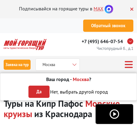
Подписывайся на горящие туры в
MAX
Обратный звонок
+7 (495) 646-07-54
Чистопрудный б., д.1
Заявка на тур
Москва
Ваш город -
Москва
?
Туры из Краснодара
Отдых на Кипре
Пафос
Морские круизы
Нет, выбрать другой город
Да
Туры на Кипр Пафос
Морские
круизы
из Краснодара