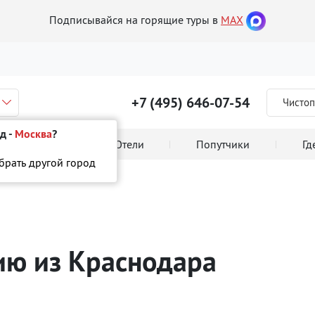
Подписывайся на горящие туры в
MAX
+7 (495) 646-07-54
Чистоп
д -
Москва
?
 тура онлайн
Отели
Попутчики
Гд
ыбрать другой город
сию
из Краснодара