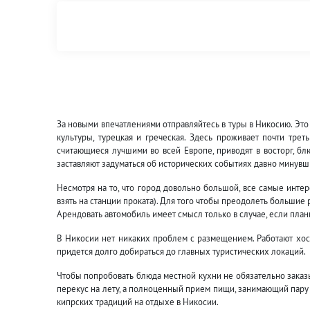
За новыми впечатлениями отправляйтесь в туры в Никосию. Это
культуры, турецкая и греческая. Здесь проживает почти тре
считающиеся лучшими во всей Европе, приводят в восторг, б
заставляют задуматься об исторических событиях давно минувш
Несмотря на то, что город довольно большой, все самые инт
взять на станции проката). Для того чтобы преодолеть больши
Арендовать автомобиль имеет смысл только в случае, если план
В Никосии нет никаких проблем с размещением. Работают хост
придется долго добираться до главных туристических локаций.
Чтобы попробовать блюда местной кухни не обязательно заказы
перекус на лету, а полноценный прием пищи, занимающий пару ч
кипрских традиций на отдыхе в Никосии.