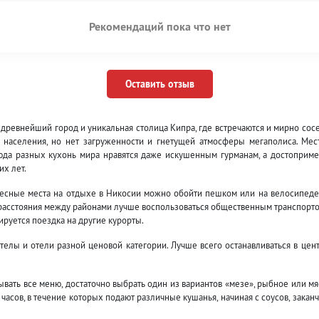
Рекомендаций пока что нет
Оставить отзыв
 древнейший город и уникальная столица Кипра, где встречаются и мирно сос
ть населения, но нет загруженности и гнетущей атмосферы мегаполиса. Мес
люда разных кухонь мира нравятся даже искушенным гурманам, а достоприме
их лет.
ересные места на отдыхе в Никосии можно обойти пешком или на велосипеде
е расстояния между районами лучше воспользоваться общественным транспорто
ируется поездка на другие курорты.
елы и отели разной ценовой категории. Лучше всего останавливаться в цент
вать все меню, достаточно выбрать один из вариантов «мезе», рыбное или мя
асов, в течение которых подают различные кушанья, начиная с соусов, закан