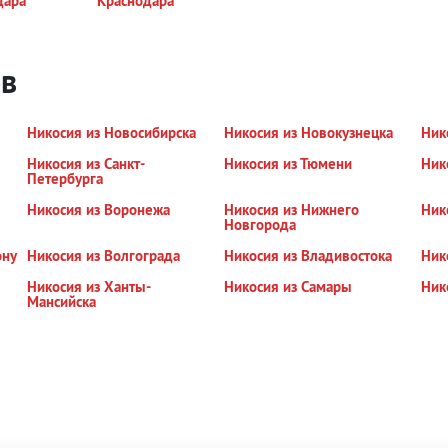
дара
Краснодара
ов
Никосия из Новосибирска
Никосия из Новокузнецка
Ник
Никосия из Санкт-
Никосия из Тюмени
Ник
Петербурга
Никосия из Воронежа
Никосия из Нижнего
Ник
Новгорода
ону
Никосия из Волгограда
Никосия из Владивостока
Ник
Никосия из Ханты-
Никосия из Самары
Ник
Мансийска