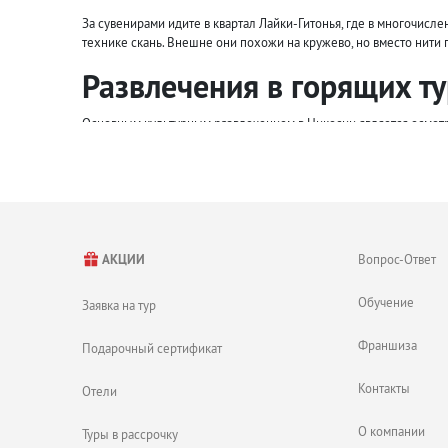
За сувенирами идите в квартал Лайки-Гитонья, где в многочисл
технике скань. Внешне они похожи на кружево, но вместо нити 
Развлечения в горящих т
Основным культурным развлечением в Никосии является осмот
Старый город Никосии, на внешнем виде которого отрази
Византийский музей, расположенный в новом дворце Ар
Музей Археологии.
Музей ювелирного искусства.
Кафедральный собор Иоанна Боговлова, внутри которого
Христианская церковь Богородицы Фанеромени.
Вопрос-Ответ
АКЦИИ
Мечеть Селимие, возведенная в 12 веке.
Галерея современного искусства.
Обучение
Заявка на тур
Потанцевать и весело провести время можно в одном из столи
Детям понравится на страусиной ферме и в парке Киккос, где ес
Франшиза
Подарочный сертификат
Контакты
Отели
О компании
Туры в рассрочку