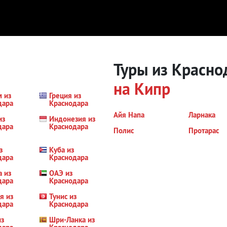
Туры из Красно
на Кипр
м из
Греция из
дара
Краснодара
Айя Напа
Ларнака
из
Индонезия из
дара
Краснодара
Полис
Протарас
з
Куба из
дара
Краснодара
а из
ОАЭ из
дара
Краснодара
я из
Тунис из
дара
Краснодара
из
Шри-Ланка из