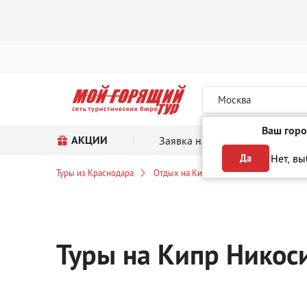
Москва
Ваш горо
АКЦИИ
Заявка на тур
Поиск
Нет, в
Да
Туры из Краснодара
Отдых на Кипре
Никосия
Туры на Кипр Нико