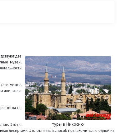
едствуют две
тные музеи,
чательности
 (его можно
м или такси.
ре, тогда не
туры в Никосию
сное. Это не
чивая десертами. Это отличный способ познакомиться с одной из