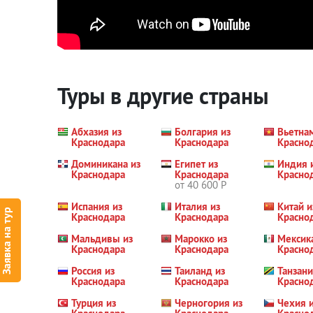
Туры в другие страны
Абхазия из
Болгария из
Вьетна
Краснодара
Краснодара
Красно
Доминикана из
Египет из
Индия 
Краснодара
Краснодара
Красно
от 40 600 Р
Испания из
Италия из
Китай и
Заявка на тур
Краснодара
Краснодара
Красно
Мальдивы из
Марокко из
Мексик
Краснодара
Краснодара
Красно
Россия из
Таиланд из
Танзани
Краснодара
Краснодара
Красно
Турция из
Черногория из
Чехия 