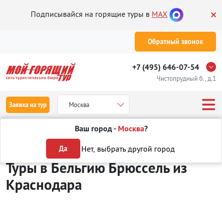
Подписывайся на горящие туры в
MAX
Обратный звонок
+7 (495) 646-07-54
Чистопрудный б., д.1
Заявка на тур
Москва
Ваш город -
Москва
?
Туры из Краснодара
Отдых Бельгия
Брюссель
Нет, выбрать другой город
Да
Туры в Бельгию Брюссель
из
Краснодара