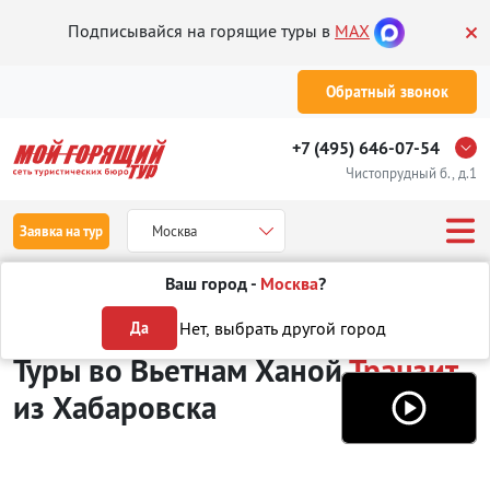
Подписывайся на горящие туры в
MAX
Обратный звонок
+7 (495) 646-07-54
Чистопрудный б., д.1
Заявка на тур
Москва
Ваш город -
Москва
?
Туры из Хабаровска
Отдых во Вьетнаме
Ханой
Транзит
Нет, выбрать другой город
Да
Туры во Вьетнам Ханой
Транзит
из Хабаровска