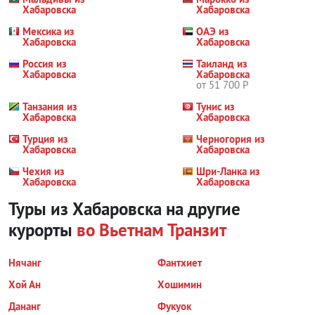
Хабаровска
Хабаровска
Мексика из
ОАЭ из
Хабаровска
Хабаровска
Россия из
Таиланд из
Хабаровска
Хабаровска
от 51 700 Р
Танзания из
Тунис из
Хабаровска
Хабаровска
Турция из
Черногория из
Хабаровска
Хабаровска
Чехия из
Шри-Ланка из
Хабаровска
Хабаровска
Туры из Хабаровска на другие
курорты
во Вьетнам
Транзит
Нячанг
Фантхиет
Хой Ан
Хошимин
Дананг
Фукуок