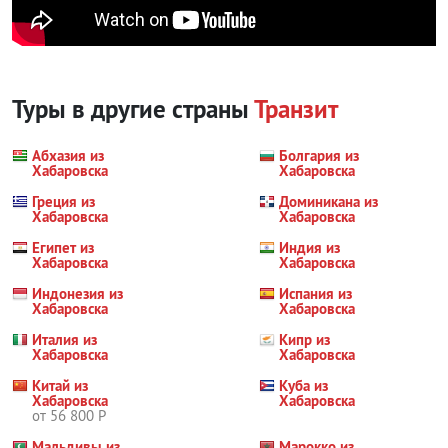
Туры в другие страны
Транзит
Абхазия из
Болгария из
Хабаровска
Хабаровска
Греция из
Доминикана из
Хабаровска
Хабаровска
Египет из
Индия из
Хабаровска
Хабаровска
Индонезия из
Испания из
Хабаровска
Хабаровска
Италия из
Кипр из
Хабаровска
Хабаровска
Китай из
Куба из
Хабаровска
Хабаровска
от 56 800 Р
Мальдивы из
Марокко из