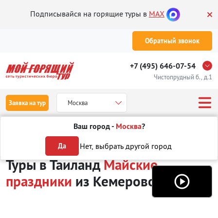
Подписывайся на горящие туры в
MAX
Обратный звонок
+7 (495) 646-07-54
Чистопрудный б., д.1
Заявка на тур
Москва
Ваш город -
Москва
?
Туры из Кемерово
Отдых в Таиланде
Туры на Майские праздники
Нет, выбрать другой город
Да
Туры в Таиланд
Майские
праздники
из Кемерово