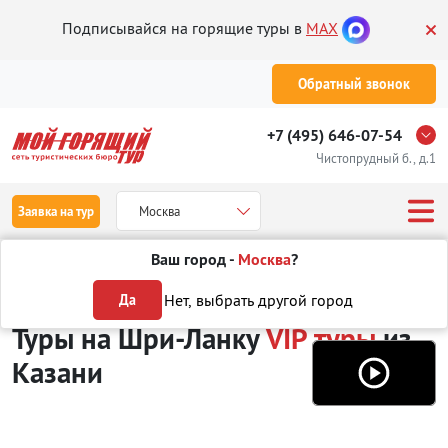
Подписывайся на горящие туры в
MAX
Обратный звонок
+7 (495) 646-07-54
Чистопрудный б., д.1
Заявка на тур
Москва
Ваш город -
Москва
?
Туры из Казани
Отдых на Шри-Ланке
VIP туры
Нет, выбрать другой город
Да
Туры на Шри-Ланку
VIP туры
из
Казани