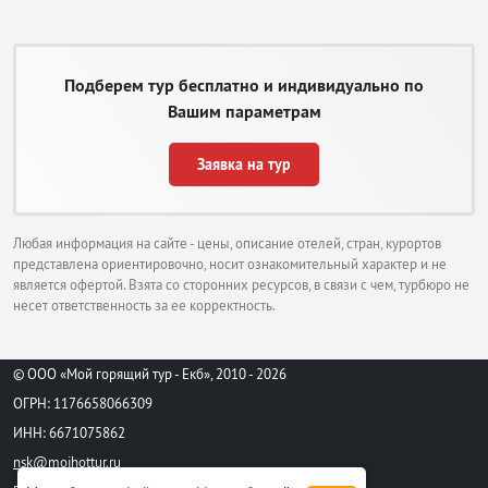
Подберем тур бесплатно и индивидуально по
Вашим параметрам
Заявка на тур
Любая информация на сайте - цены, описание отелей, стран, курортов
представлена ориентировочно, носит ознакомительный характер и не
является офертой. Взята со сторонних ресурсов, в связи с чем, турбюро не
несет ответственность за ее корректность.
© ООО «Мой горящий тур - Екб», 2010 - 2026
ОГРН: 1176658066309
ИНН: 6671075862
nsk@moihottur.ru