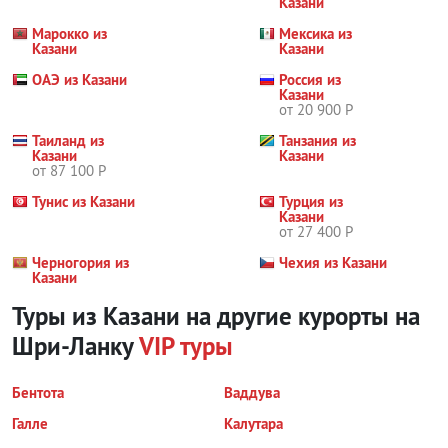
Казани
Марокко из
Мексика из
Казани
Казани
ОАЭ из Казани
Россия из
Казани
от 20 900 Р
Таиланд из
Танзания из
Казани
Казани
от 87 100 Р
Тунис из Казани
Турция из
Казани
от 27 400 Р
Черногория из
Чехия из Казани
Казани
Туры из Казани на другие курорты
на
Шри-Ланку
VIP туры
Бентота
Ваддува
Галле
Калутара